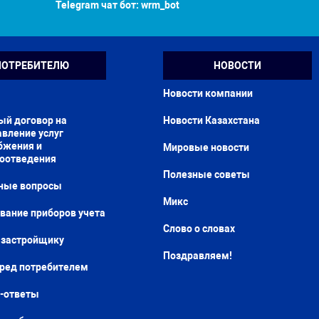
Telegram чат бот:
wrm_bot
ПОТРЕБИТЕЛЮ
НОВОСТИ
Новости компании
ый договор на
Новости Казахстана
вление услуг
бжения и
Мировые новости
доотведения
Полезные советы
ные вопросы
Микс
вание приборов учета
Слово о словах
застройщику
Поздравляем!
еред потребителем
-ответы