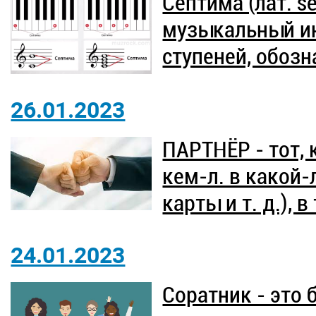
Се́птима (лат. 
музыкальный ин
ступеней, обозн
26.01.2023
ПАРТНЁР - тот, 
кем-л. в какой-л
карты и т. д.), в
24.01.2023
Соратник - это 