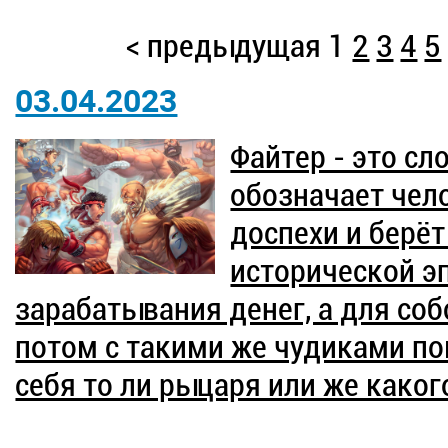
< предыдущая
1
2
3
4
5
03.04.2023
Файтер - это сл
обозначает чело
доспехи и берё
исторической эп
зарабатывания денег, а для со
потом с такими же чудиками по
себя то ли рыцаря или же каког