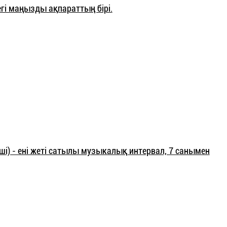
гі маңызды ақпараттың бірі.
нші) - ені жеті сатылы музыкалық интервал, 7 санымен