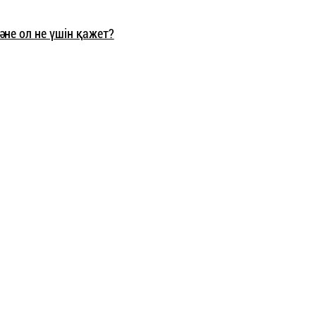
әне ол не үшін қажет?