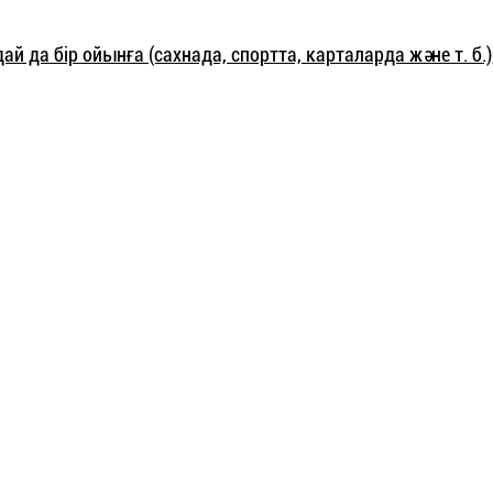
дай да бір ойынға (сахнада, спортта, карталарда және т. б.)