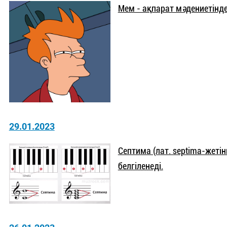
Мем - ақпарат мәдениетінде
29.01.2023
Септима (лат. septima-жеті
белгіленеді.