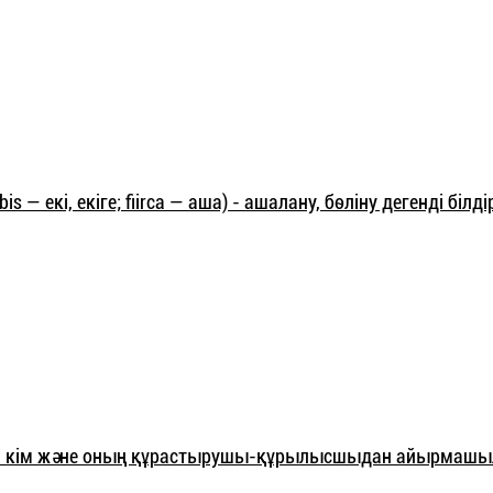
is — екі, екіге; fiirca — аша) - ашалану, бөліну дегенді білді
ген кім және оның құрастырушы-құрылысшыдан айырмаш