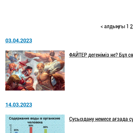
< алдыңғы
1
2
03.04.2023
ФАЙТЕР дегеніміз не? Бұл с
14.03.2023
Сусыздану немесе ағзада су