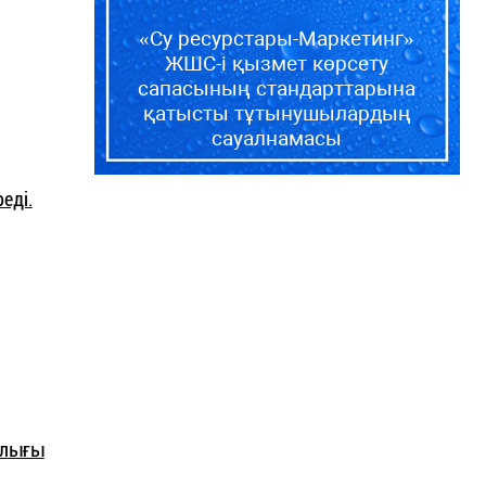
«Су ресурстары-Маркетинг»
ЖШС-і қызмет көрсету
сапасының стандарттарына
қатысты тұтынушылардың
сауалнамасы
реді.
ылығы