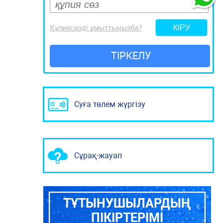
Құпиясөзді ұмыттыңызба?
ТІРКЕЛУ
Суға төлем жүргізу
Сұрақ-жауап
ТҰТЫНУШЫЛАРДЫҢ
ПІКІРТЕРІМІ