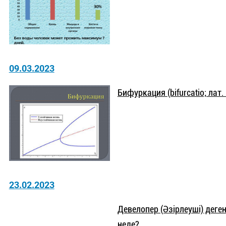
09.03.2023
Бифуркация (bifurcatio; лат. b
23.02.2023
Девелопер (Әзірлеуші) де
неде?