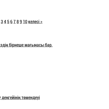
3
4
5
6
7
8
9
10
келесі >
өздің бірнеше мағынасы бар.
 деңгейінің төмендеуі