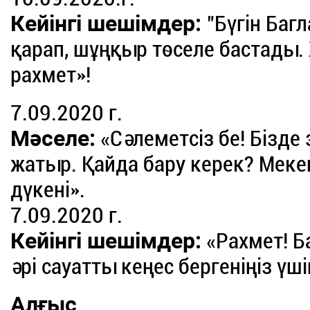
Кейінгі шешімдер:
"Бүгін Баг
қарап, шұңқыр төселе бастады
рахмет»!
7.09.2020 г.
Мәселе:
«Сәлеметсіз бе! Бізде 
жатыр. Қайда бару керек? Мекен
дүкені».
7.09.2020 г.
Кейінгі шешімдер:
«Рахмет! Ба
әрі сауатты кеңес бергеніңіз үші
Алғыс