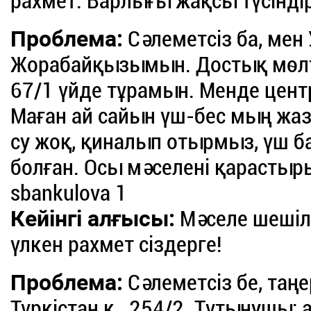
рахмет. Барлығы жақсы түсіндір
Проблема:
Сәлеметсіз ба, мен
Жорабайқызымын. Достық мөлте
67/1 үйде тұрамын. Менде цен
Маған ай сайын үш-бес мың жазы
су жоқ, қиналып отырмыз, үш б
болған. Осы мәселені қарастыр
sbankulova 1
Кейінгі алғысы:
Мәселе шешіл
үлкен рахмет сіздерге!
Проблема:
Сәлеметсіз бе, таң
Түркістан қ., 254/2. Тұтынушы: a