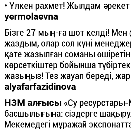
• Үлкен рахмет! Жылдам әрекет 
yermolaevna
Бізге 27 мың-ға шот келді! Ме
жаздым, олар сол күні менеджер
қате жазылған соманы өшіретіні
көрсеткіштер бойынша түбіртек
жазыңыз! Тез жауап береді, жа
alyafarfazidinova
НЗМ алғысы
«Су ресурстары-
басшылығына: сіздерге шақырул
Мекемедегі мұражай экспонаттар