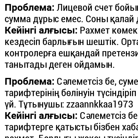
Проблема:
Лицевой счет бойын
сумма дұрыс емес. Соны қалай
Кейінгі алғысы:
Рахмет көмект
кездесіп барлығын шештік. Орта
контролерға ешқандай претензия
танытады деген ойдамын.
Проблема:
Сәлеметсіз бе, сум
тарифтерінің бөлінуін түсіндіріп
үй. Тұтынушы: zzaannkkaa1973
Кейінгі алғысы:
Сәлеметсіз бе
тарифтерге қатысты бізбен хаб