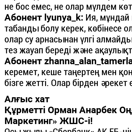
не бос емес, не олар мүлдем кө
Абонент lyunya_k:
Ия, мұндай 
табанды болу керек, көбінесе ол
олар су арнасынан үлгі алмайд
тез жауап береді және ақаулы
Абонент zhanna_alan_tamerla
керемет, кеше таңертең мен қоң
бізге жетті. Олар бірден әрекет 
Алғыс хат
Құрметті Орман Анарбек Оң
Маркетинг» ЖШС-і!
Осы жылы «Сбербанк» АҚ ЕБ-ні