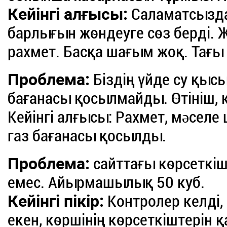
Кейінгі алғысы:
Саламатсызда
барлығын жөндеуге сөз берді.
рахмет. Басқа шағым жоқ. Тағы
Проблема:
Біздің үйде су қыс
бағанасы қосылмайды. Өтініш, 
Кейінгі алғысы: Рахмет, мəселе
газ бағанасы қосылды.
Проблема:
сайттағы көрсеткіш
емес. Айырмашылық 50 куб.
Кейінгі пікір:
Контролер келді,
екен, көршінің көрсеткіштерін 