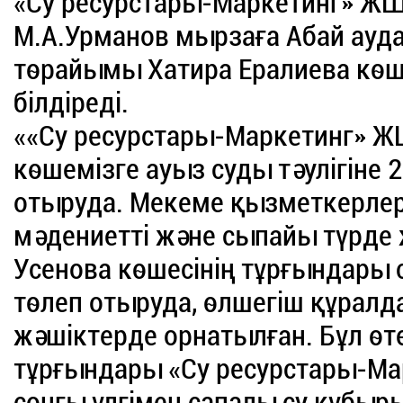
«Су ресурстары-Маркетинг» ЖШ
М.А.Урманов мырзаға Абай ауда
төрайымы Хатира Ералиева көш
білдіреді.
««Су ресурстары-Маркетинг» Ж
көшемізге ауыз суды тәулігіне 2
отыруда. Мекеме қызметкерлер
мәдениетті және сыпайы түрде
Усенова көшесінің тұрғындары
төлеп отыруда, өлшегіш құрал
жәшіктерде орнатылған. Бұл өт
тұрғындары «Су ресурстары-М
соңғы үлгімен сапалы су құбыры