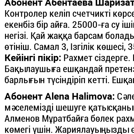
Абонент Абентаева Шаризат
Контролер келіп счетчикті көрс
екенбіз бір айға. 25000-ға су і
негізі. Қай жаққа барсам болад
өтініш. Самал 3, Ізгілік көшесі, 
Кейінгі пікір:
Рахмет сіздерге.
Бақылаушыға ешқандай претен
барлығын түсіндіріп кетті. Еш
Абонент Alena Halimova:
Сәле
мәселемізді шешуге қатысқаны
Алменов Мұратбайға бөлек рах
көмегі үшін. Жариялауыңызды ө