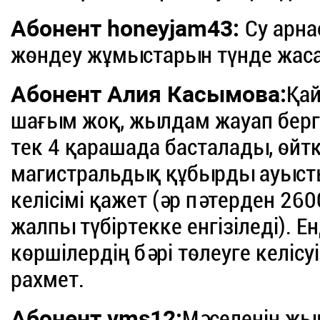
Абонент honeyjam43:
Су арна
жөндеу жұмыстарын түнде жаса
Абонент Алия Касымова:
Қай
шағым жоқ, жылдам жауап берге
тек 4 қарашада басталады, өйтк
магистральдық құбырды ауыстыр
келісімі қажет (әр пәтерден 260
жалпы түбіртекке енгізіледі). 
көршілердің бәрі төлеуге келісуі 
рахмет.
Абонент vms12:
Мәселенің жы