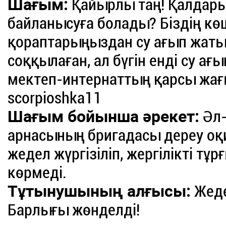
Шағым:
Қайырлы таң! Қалдары
байланысуға болады? Біздің көш
қораптарыңыздан су ағып жатыр
соққылаған, ал бүгін енді су ағ
мектеп-интернаттың қарсы жағ
scorpioshka11
Шағым бойынша әрекет:
Әл-
арнасының бригадасы дереу оқ
жедел жүргізіліп, жергілікті т
көрмеді.
Тұтынушының алғысы:
Жеде
Барлығы жөнделді!