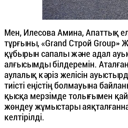
Мен, Илесова Амина, Апаттық ел
тұрғыны, «Grand Строй Group»
құбырын сапалы және адал ауы
алғысымды білдеремін. Аталға
аулалық кәріз желісін ауыстырд
тиісті еңістің болмауына байла
қысқа мерзімде толығымен қай
жөндеу жұмыстары аяқталғанна
келтірілді.