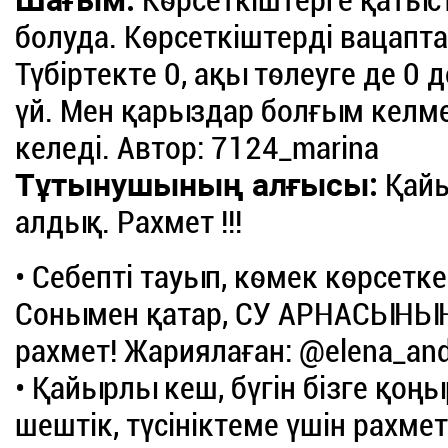
Шағым:
Көрсеткіштерге қатыс
болуда. Көрсеткіштерді вацапта
Түбіртекте 0, ақы төлеуге де 0 
үй. Мен қарыздар болғым келме
келеді. Автор: 7124_marina
Тұтынушының алғысы:
Қайы
алдық. Рахмет !!!
• Себепті тауып, көмек көрсетке
Сонымен қатар, СУ АРНАСЫНЫ
рахмет! Жариялаған: @elena_an
• Қайырлы кеш, бүгін бізге қо
шештік, түсініктеме үшін рахме