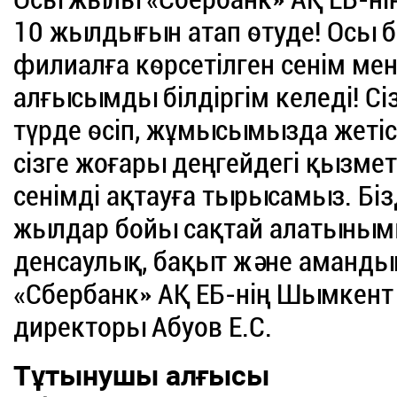
10 жылдығын атап өтуде! Осы 
филиалға көрсетілген сенім ме
алғысымды білдіргім келеді! Сі
түрде өсіп, жұмысымызда жетіс
сізге жоғары деңгейдегі қызмет
сенімді ақтауға тырысамыз. Бізд
жылдар бойы сақтай алатынымыз
денсаулық, бақыт және амандық
«Сбербанк» АҚ ЕБ-нің Шымкен
директоры Абуов Е.С.
Тұтынушы алғысы