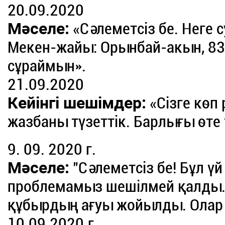
20.09.2020
Мәселе:
«Сәлеметсіз бе. Неге 
Мекен-жайы: Орынбай-акын, 8
сұраймын».
21.09.2020
Кейінгі шешімдер:
«Сізге көп 
жазбаны түзеттік. Барлығы өте 
9. 09. 2020 г.
Мәселе:
"Сәлеметсіз бе! Бұл үй
проблемамыз шешілмей қалды. 
құбырдың ағуы жойылды. Олар
10.09.2020.г.