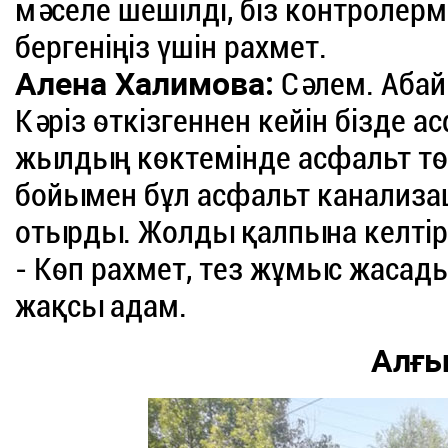
мәселе шешілді, біз контролерм
бергеніңіз үшін рахмет.
Алена Халимова:
Сәлем. Абай
Кәріз өткізгеннен кейін бізде а
жылдың көктемінде асфальт төс
бойымен бұл асфальт канализ
отырды. Жолды қалпына келтіру
- Көп рахмет, тез жұмыс жасады
жақсы адам.
Алғы