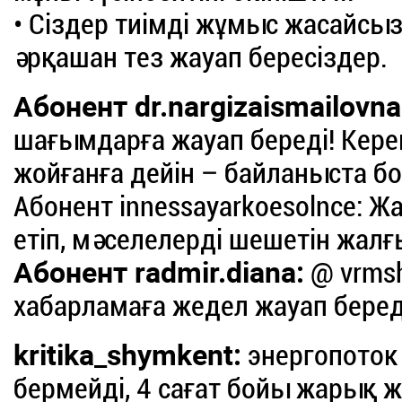
• Сіздер тиімді жұмыс жасайсыз
әрқашан тез жауап бересіздер.
Абонент dr.nargizaismailovna
шағымдарға жауап береді! Кер
жойғанға дейін – байланыста б
Абонент innessayarkoesolnce: Ж
етіп, мәселелерді шешетін жалғ
Абонент radmir.diana:
@ vrmsh
хабарламаға жедел жауап беред
kritika_shymkent:
энергопоток
бермейді, 4 сағат бойы жарық ж