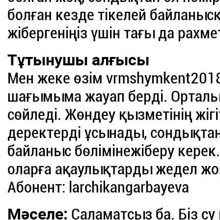
болған кезде тікелей байланыс
жібергеніңіз үшін тағы да рахмет
Тұтынушы алғысы
Мен жеке өзім vrmshymkent2018
шағымыма жауап берді. Орталы
сөйледі. Жөндеу қызметінің жігі
деректерді ұсынады, сондықта
байланыс бөлімінежіберу керек.
оларға ақаулықтарды жедел жо
Абонент: larchikangarbayeva
Мәселе:
Саламатсыз ба. Біз с