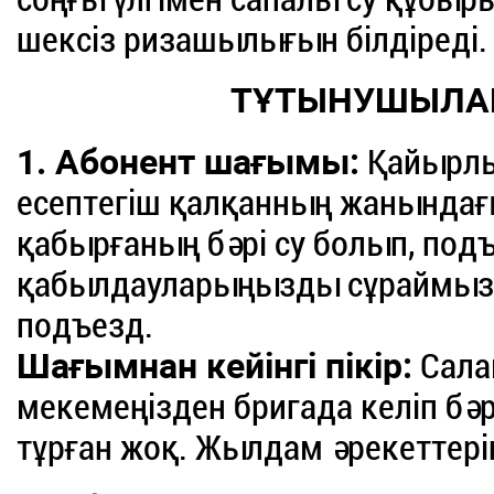
шексіз ризашылығын білдіреді.
ТҰТЫНУШЫЛА
1. Абонент шағымы:
Қайырлы 
есептегіш қалқанның жанындағ
қабырғаның бәрі су болып, подъ
қабылдауларыңызды сұраймыз. 
подъезд.
Шағымнан кейінгі пікір:
Сала
мекемеңізден бригада келіп бәрі
тұрған жоқ. Жылдам әрекеттерің