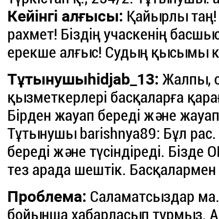
Кейінгі алғысы:
Қайырлы таң! 
рахмет! Біздің учаскенің басшы
ерекше алғыс! Судың қысымы к
Тұтынушыhidjab_13:
Жалпы, 
қызметкерлері басқаларға қара
Бірден жауап береді және жауап
Тұтынушы barishnya89: Бұл рас
береді және түсіндіреді. Бізде
тез арада шештік. Басқалармен 
Проблема:
Саламатсыздар ма. 
бойынша хабарласып тұрмыз. А