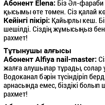
Абонент Elena:
Біз Әл-фараби 
қысымы өте төмен. Сіз қалай к
Кейінгі пікірі:
Қайырлы кеш. Бі
шешілді. Сіздің жұмысыңыз бе
рахмет!
Тұтынушы алғысы
Абонент Alfiya nail-master:
Сі
жалға алушылар тұрады, солар 
Водоканал бәрін түсіндіріп берді
арнасында емес, біздікі болып 
рахмет!