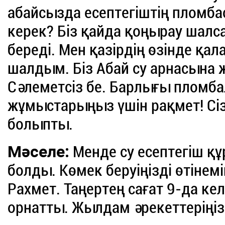
абайсызда есептегіштің пломба
керек? Біз қайда қоңырау шалса
береді. Мен қазірдің өзінде қ
шалдым. Біз Абай су арнасына 
Сәлеметсіз бе. Барлығы пломба
жұмыстарыңыз үшін рақмет! Сі
болыпты.
Мәселе:
Менде су есептегіш қ
болды. Көмек беруіңізді өтінемін
Рахмет. Таңертең сағат 9-да ке
орнатты. Жылдам әрекеттеріңіз