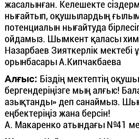
жасалынған. Келешекте сіздерм
нығайтып, оқушылардың ғыл
потенциалын нығайтуда бірлес
ойдамыз. Шымкент қаласы хим
Назарбаев Зияткерлік мектебі
орынбасары А.Кипчакбаева
Алғыс:
Біздің мектептің оқуш
бергендеріңізге мың алғыс! Ба
азықтанды» деп санаймыз. Ш
еңбектеріңіз жана берсін!
А. Макаренко атындағы №41 мек