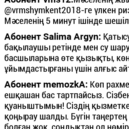
@vrmshymkent2018-ге үлкен р
Мәселенің 5 минут ішінде шешіл
Абонент Salima Argyn:
Қатысу
бақылаушы ретінде мен су шар
басшыларына өте қызықты, көң
ұйымдастырғаны үшін алғыс ай
Абонент memozkA:
Көп рахмет
ешқашан бас тартпайсыз. Сізб
қуаныштымын! Сіздің қызметке
қоңырау шалды. Бүгін таңерте
болған жоқ, сондықтан ол нөмір