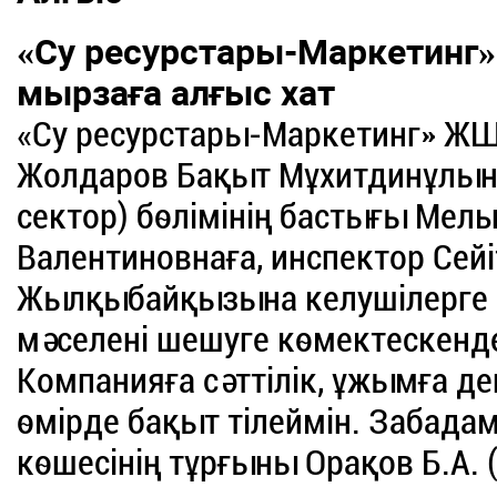
«Су ресурстары-Маркетин
мырзаға алғыс хат
«Су ресурстары-Маркетинг» ЖШ
Жолдаров Бақыт Мұхитдинұлына
сектор) бөлімінің бастығы Мел
Валентиновнаға, инспектор Сей
Жылқыбайқызына келушілерге 
мәселені шешуге көмектескендер
Компанияға сәттілік, ұжымға д
өмірде бақыт тілеймін. Забад
көшесінің тұрғыны Орақов Б.А. (