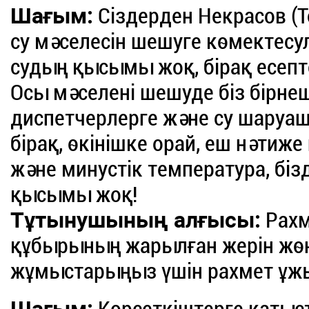
Шағым:
Сіздерден Некрасов (Т
су мәселесін шешуге көмектесу
судың қысымы жоқ, бірақ есепт
Осы мәселені шешуде біз бірне
диспетчерлерге және су шаруа
бірақ, өкінішке орай, еш нәтиже
және минустік температура, бізд
қысымы жоқ!
Тұтынушының алғысы:
Рахм
құбырының жарылған жерін жөн
жұмыстарыңыз үшін рахмет ұжым