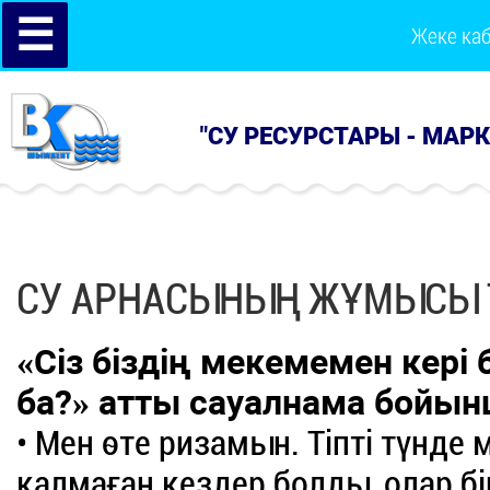
☰
Жеке ка
"СУ РЕСУРСТАРЫ - МАР
СУ АРНАСЫНЫҢ ЖҰМЫСЫ Т
«Сіз біздің мекемемен кері
ба?» атты сауалнама бойын
• Мен өте ризамын. Тіпті түнде
қалмаған кездер болды, олар бі