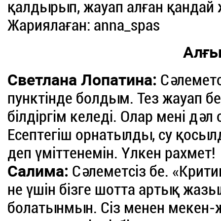
қалдырып, жауап алған қандай
Жариялаған: anna_spas
Алғы
Светлана Лопатина:
Сәлеметс
пунктінде болдым. Тез жауап бер
білдіргім келеді. Олар мені дәл
Есептегіш орнатылды, су қосы
деп үміттенемін. Үлкен рахмет!
Салима:
Сәлеметсіз бе. «Крит
не үшін бізге шотта артық жа
болатынмын. Сіз менен мекен-ж