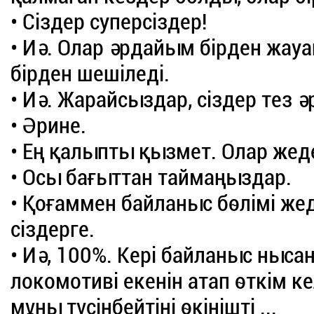
• Сіздер суперсіздер!
• Иә. Олар әрдайым бірден жауа
бірден шешіледі.
• Иә. Жарайсыздар, сіздер тез ә
• Әрине.
• Ең қалыпты қызмет. Олар жеде
• Осы бағыттан таймаңыздар.
• Қоғаммен байланыс бөлімі жед
сіздерге.
• Иә, 100%. Кері байланыс ны
локомотиві екенін атап өткім ке
мұны түсінбейтіні өкінішті ...