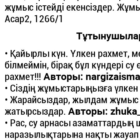
жұмыс істейді екенсіздер. Жұмыс
Асар2, 1266/1
Тұтынушыла
• Қайырлы күн. Үлкен рахмет, м
білмеймін, бірақ бұл күндері су
рахмет!!!
Авторы: nargizaisma
• Сіздің жұмыстарыңызға үлкен
• Жарайсыздар, жылдам жұмыс ж
жатырсыздар.
Авторы: zhuka
• Рас, су арнасы азаматтарды
наразылықтарына нақты жауап 