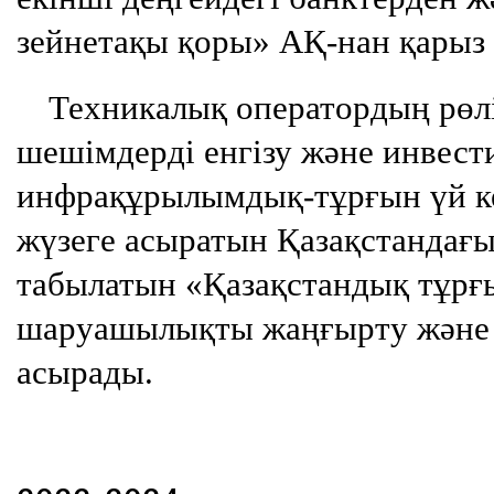
зейнетақы қоры» АҚ-нан қарыз 
Техникалық оператордың рөлі
шешімдерді енгізу және инвест
инфрақұрылымдық-тұрғын үй к
жүзеге асыратын Қазақстандағы
табылатын «Қазақстандық тұрғ
шаруашылықты жаңғырту және 
асырады.