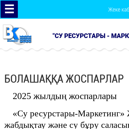
☰
Жеке ка
"СУ РЕСУРСТАРЫ - МАР
БОЛАШАҚҚА ЖОСПАРЛАР
2025 жылдың жоспарлары
«Су ресурстары-Маркетинг»
жабдықтау және су бұру саласы