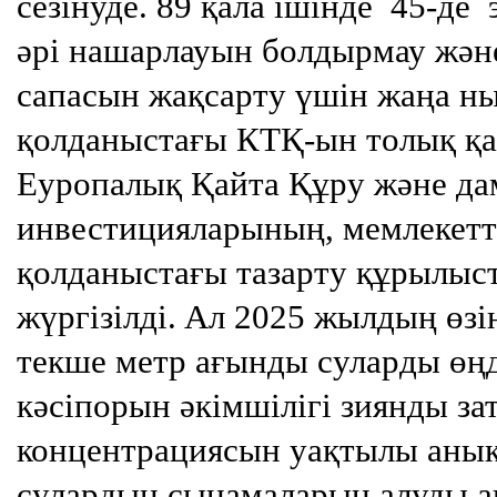
сезінуде. 89 қала ішінде 45-де
әрі нашарлауын болдырмау жән
сапасын жақсарту үшін жаңа ны
қолданыстағы КТҚ-ын толық қай
Еуропалық Қайта Құру және да
инвестицияларының, мемлекетт
қолданыстағы тазарту құрылыст
жүргізілді.
Ал 2025 жылдың өзін
текше метр ағынды суларды өңд
кәсіпорын әкімшілігі зиянды за
концентрациясын уақтылы анық
сулардың сынамаларын алуды а