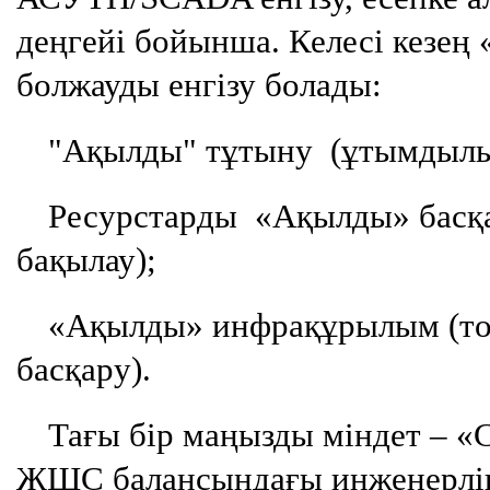
деңгейі бойынша. Келесі кезең
болжауды енгізу болады:
"Ақылды" тұтыну (ұтымдылық,
Ресурстарды «Ақылды» басқар
бақылау);
«Ақылды» инфрақұрылым (то
басқару).
Тағы бір маңызды міндет – «
ЖШС балансындағы инженерлі