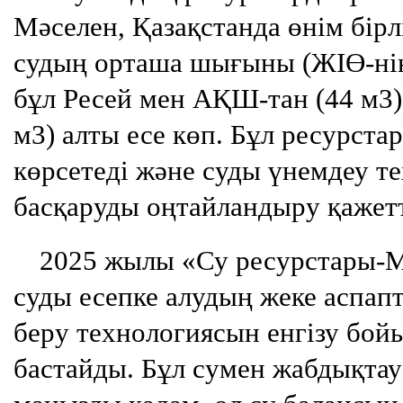
Мәселен, Қазақстанда өнім бірл
судың орташа шығыны (ЖІӨ-нің
бұл Ресей мен АҚШ-тан (44 м3)
м3) алты есе көп. Бұл ресурст
көрсетеді және суды үнемдеу т
басқаруды оңтайландыру қажетті
2025 жылы «Су ресурстары
суды есепке алудың жеке аспап
беру технологиясын енгізу б
бастайды. Бұл сумен жабдықта