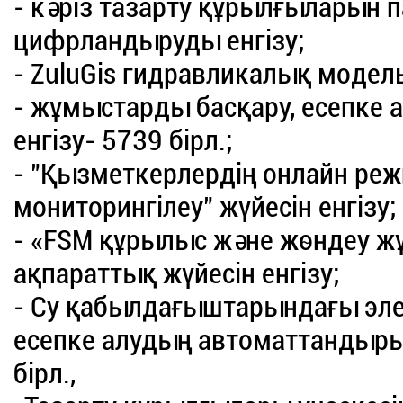
- кәріз тазарту құрылғыларын 
цифрландыруды енгізу;
- ZuluGis гидравликалық модель
- жұмыстарды басқару, есепке а
енгізу- 5739 бірл.;
- "Қызметкерлердің онлайн ре
мониторингілеу" жүйесін енгізу;
- «FSM құрылыс және жөндеу ж
ақпараттық жүйесін енгізу;
- Су қабылдағыштарындағы эл
есепке алудың автоматтандырыл
бірл.,