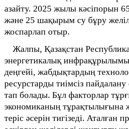
азайту. 2025 жылы кәсіпорын 6
және 25 шақырым су бұру желіл
жоспарлап отыр.
Жалпы, Қазақстан Республи
энергетикалық инфрақұрылымы
деңгейі, жабдықтардың техноло
ресурстарды тиімсіз пайдалану
тап болады.
Бұл факторлар тұр
экономиканың тұрақтылығына ж
теріс әсерін тигізеді.
Аталған п