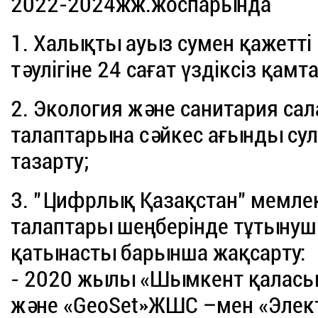
2022-2024жж.жоспарында
1. Халықты ауыз сумен қажетті
тәулігіне 24 сағат үздіксіз қамт
2. Экология және санитария с
талаптарына сәйкес ағынды су
тазарту;
3. "Цифрлық Қазақстан" мемле
талаптары шеңберінде тұтыну
қатынасты барынша жақсарту:
- 2020 жылы «Шымкент қаласы
және «GeoSet»ЖШС –мен «Элек