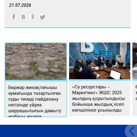
21.07.2026
«Су ресурстары –
Бөржар жинақтағышы
Маркетинг» ЖШС 2025
аумағында тазартылған
жылдың қорытындысы
суды тиімді пайдалану
бойынша жылдық есеп
негізінде үйрек
көпшілікке ұсынылды
шаруашылығын дамыту
жобасы жүзеге
асырылуда