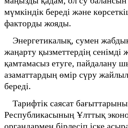
маңызды қадам, ол су балансын
мүмкіндік береді және көрсеткі
факторды жояды.
Энергетикалық, сумен жабдық
жаңарту қызметтердің сенімді ж
қамтамасыз етуге, пайдалану 
азаматтардың өмір сүру жайлы
береді.
Тарифтік саясат бағыттарының
Республикасының Ұлттық эконом
органдармен бірлесіп іске асыр