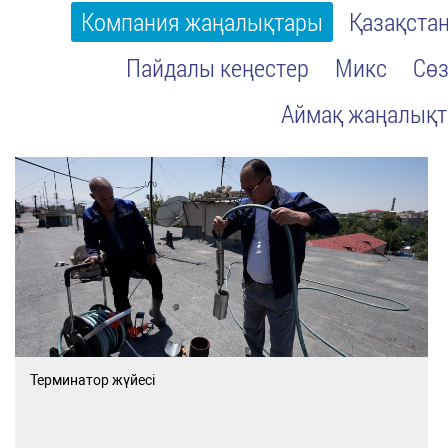
Компания жаңалықтары
Қазақста
Пайдалы кеңестер
Микс
Сөз
Аймақ жаңалық
Терминатор жүйесі