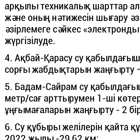
арқылы техникалық шарттар алу
және оның нәтижесін шығару әзі
әзірлемеге сәйкес «электронд
жүргізілуде.
4. Ақбай-Қарасу су қабылдағыш
сорғы жабдықтарын жаңғырту – 
5. Бадам-Сайрам су қабылдағыш
метр/сағ арттырумен 1-ші көтер
ұңғымағаларын жаңғырту - 2 бір
6. Су құбыры желілерін қайта құ
2022 жылы -29,62 км;