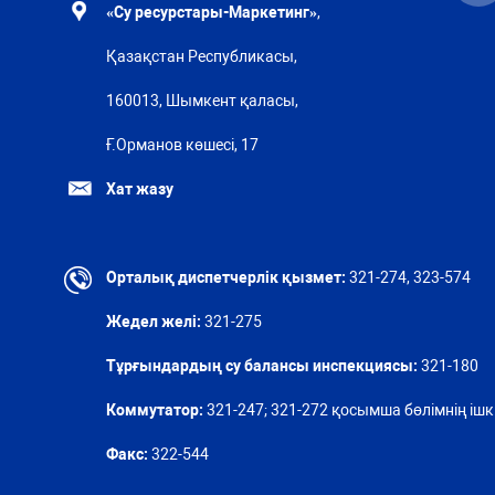
«Су ресурстары-Маркетинг»
,
Қазақстан Республикасы,
160013, Шымкент қаласы,
Ғ.Орманов көшесі, 17
Хат жазу
Орталық диспетчерлік қызмет:
321-274, 323-574
Жедел желі:
321-275
Тұрғындардың су балансы инспекциясы:
321-180
Коммутатор:
321-247; 321-272 қосымша бөлімнің ішкі
Факс:
322-544