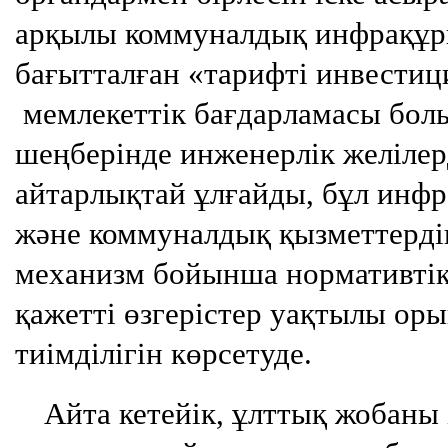
арқылы коммуналдық инфрақұ
бағытталған «тарифті инвестиц
мемлекеттік бағдарламасы бол
шеңберінде инженерлік желіле
айтарлықтай ұлғайды, бұл инф
және коммуналдық қызметтердің
механизм бойынша нормативтік
қажетті өзгерістер уақтылы оры
тиімділігін көрсетуде.
Айта кетейік, ұлттық жобаны 