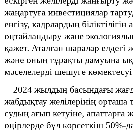
ескірген желілерді жаңғырту 
жаңартуға инвестициялар тарту
енгізу, кадрлардың біліктілігін
оңтайландыру және экологиялық
қажет.
Аталған шаралар елдегі 
және оның тұрақты дамуына ықп
мәселелерді шешуге көмектесуі 
2024 жылдың басындағы жағд
жабдықтау желілерінің орташа 
судың ағып кетуіне, апаттарға ж
өңірлерде бұл көрсеткіш 50%-д