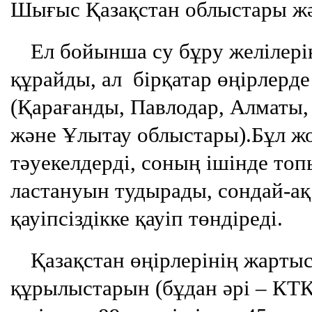
Шығыс Қазақстан облыстары жә
Ел бойынша су бұру желілері
құрайды, ал бірқатар өңірлерде
(Қарағанды, Павлодар, Алматы
және Ұлытау облыстары).Бұл ж
тәуекелдерді, соның ішінде топ
ластануын тудырады, сондай-ақ
қауіпсіздікке қауіп төндіреді.
Қазақстан өңірлерінің жартыс
құрылыстарын (бұдан әрі – КТҚ