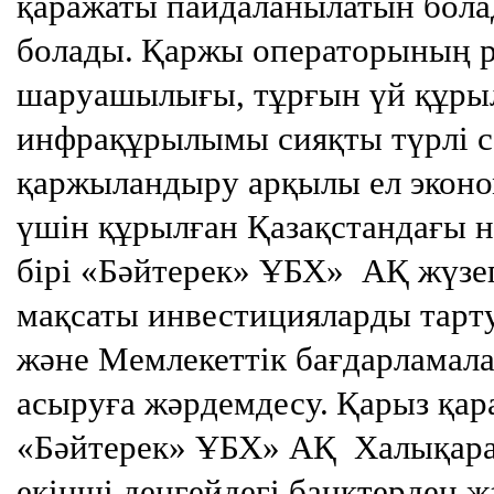
қаражаты пайдаланылатын бола
болады.
Қаржы операторының рө
шаруашылығы, тұрғын үй құр
инфрақұрылымы сияқты түрлі с
қаржыландыру арқылы ел эконо
үшін құрылған Қазақстандағы н
бірі «Бәйтерек» ҰБХ» АҚ жүзе
мақсаты инвестицияларды тарт
және Мемлекеттік бағдарламала
асыруға жәрдемдесу.
Қарыз қар
«Бәйтерек» ҰБХ» АҚ Халықар
екінші деңгейдегі банктерден 