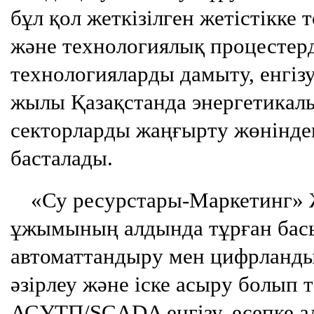
бұл қол жеткізілген жетістікке т
және технологиялық процестерд
технологияларды дамыту, енгіз
жылы Қазақстанда энергетикал
секторларды жаңғырту жөніндег
басталады.
«Су ресурстары-Маркетинг» 
ұжымының алдында тұрған басы
автоматтандыру мен цифрланд
әзірлеу және іске асыру болып
АСУТП/SCADA енгізу, есепке а