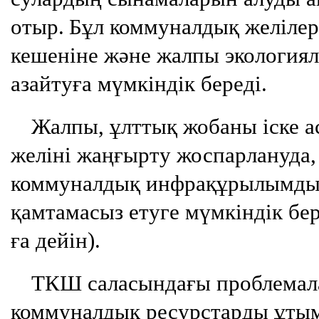
отыр.
Бұл коммуналдық желілер
кешеніне және жалпы экология
азайтуға мүмкіндік береді.
Жалпы, ұлттық жобаны іске а
желіні жаңғырту жоспарлануда,
коммуналдық инфрақұрылымды 
қамтамасыз етуге мүмкіндік бер
ға дейін).
ТКШ саласындағы проблемала
коммуналдық ресурстарды ұтым