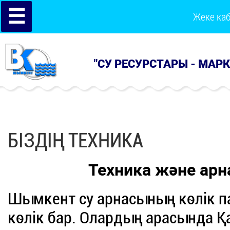
☰
Жеке ка
"СУ РЕСУРСТАРЫ - МАР
БІЗДІҢ ТЕХНИКА
Техника және ар
Шымкент су арнасының көлік пар
көлік бар. Олардың арасында Қ