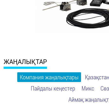
ЖАҢАЛЫҚТАР
Компания жаңалықтары
Қазақста
Пайдалы кеңестер
Микс
Сөз
Аймақ жаңалық