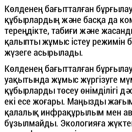
Көлденең бағытталған бұрғыла
құбырлардың және басқа да ко
тереңдікте, табиғи және жасан
қалыпты жұмыс істеу режимін бұ
жүзеге асырылады.
Көлденең бағытталған бұрғылау
уақытында жұмыс жүргізуге мүм
құбырларды төсеу өнімділігі дә
екі есе жоғары. Маңызды жағы
қалалық инфрақұрылым мен ав
бұзылмайды. Экологияға жүктем