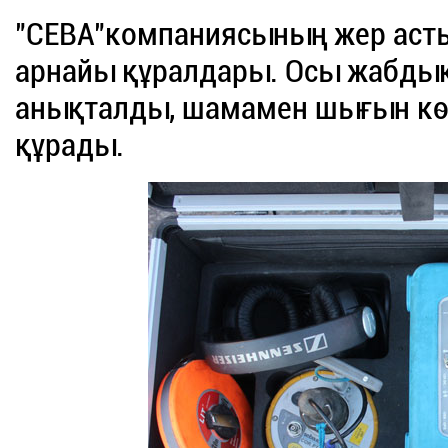
"СЕВА"компаниясының жер асты
арнайы құралдары. Осы жабдық
анықталды, шамамен шығын кө
құрады.