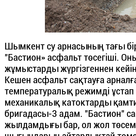
Шымкент су арнасының тағы бір
"Бастион» асфальт төсегіші. Он
жұмыстарды жүргізгеннен кейін
Кешен асфальт сақтауға арналға
температуралық режимді ұстап
механикалық катоктарды қамт
бригадасы-3 адам. "Бастион" с
жылдамдығы бар, ол жол төсемі