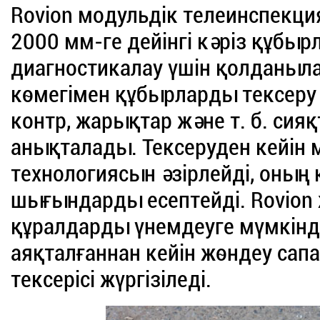
Rovion модульдік телеинспекци
2000 мм-ге дейінгі кәріз құбы
диагностикалау үшін қолданыл
көмегімен құбырларды тексеру ж
контр, жарықтар және т. б. сияқ
анықталады. Тексеруден кейін
технологиясын әзірлейді, оның
шығындарды есептейді. Rovion 
құралдарды үнемдеуге мүмкінд
аяқталғаннан кейін жөндеу сап
тексерісі жүргізіледі.