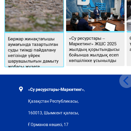
«Су ресурстары –
Бөржар жинақтағышы
Маркетинг» ЖШС 2025
аумағында тазартылған
жылдың қорытындысы
суды тиімді пайдалану
бойынша жылдық есеп
негізінде үйрек
көпшілікке ұсынылды
шаруашылығын дамыту
жобасы жүзеге
асырылуда
«Су ресурстары-Маркетинг»
,
Қазақстан Республикасы,
160013, Шымкент қаласы,
Ғ.Орманов көшесі, 17