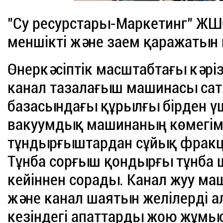
"Су ресурстары-Маркетинг" ЖШ
меншікті және заем қаражатын
Өнеркәсіптік масштабтағы кәріз
канал тазалағыш машинасы са
базасындағы құрылғы бірден 
вакуумдық машинаның көмегім
тұндырғыштардан сұйық фракци
Тұнба сорғыш қондырғы тұнба шө
кейіннен сорады. Канал жуу ма
және канал шаятын желілерді ал
кезіндегі апаттарды жою жұмыс