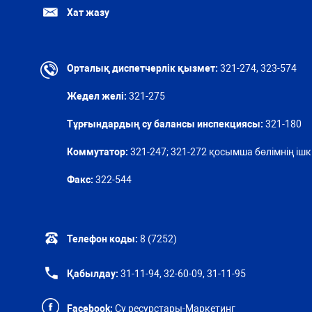
Хат жазу
Орталық диспетчерлік қызмет:
321-274, 323-574
Жедел желі:
321-275
Тұрғындардың су балансы инспекциясы:
321-180
Коммутатор:
321-247; 321-272 қосымша бөлімнің ішкі
Факс:
322-544
Телефон коды:
8 (7252)
Қабылдау:
31-11-94, 32-60-09, 31-11-95
Facebook:
Су ресурстары-Маркетинг