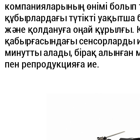
компанияларының өнімі болып
құбырлардағы түтікті уақытша 
және қолдануға оңай құрылғы.
қабырғасындағы сенсорларды и
минутты алады, бірақ алынған 
пен репродукцияға ие.