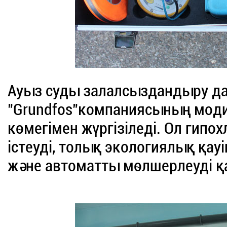
Ауыз суды залалсыздандыру д
"Grundfos"компаниясының мо
көмегімен жүргізіледі. Ол гипо
істеуді, толық экологиялық қауі
және автоматты мөлшерлеуді қ