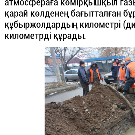
атмосфераға көмірқышқыл газ
қарай көлденең бағытталған бұ
құбыржолдардың километрі (ди
километрді құрады.