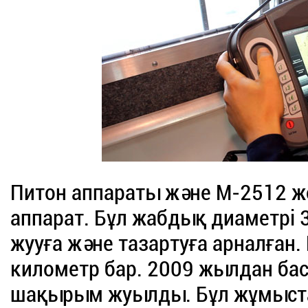
Питон аппараты және М-2512 
аппарат. Бұл жабдық диаметрі 
жууға және тазартуға арналған
километр бар. 2009 жылдан ба
шақырым жуылды. Бұл жұмыста