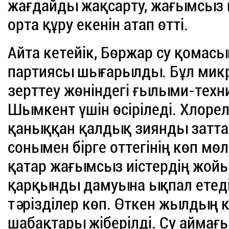
жағдайды жақсарту, жағымсыз и
орта құру екенін атап өтті.
Айта кетейік, Бөржар су қомас
партиясы шығарылды. Бұл мик
зерттеу жөніндегі ғылыми-тех
Шымкент үшін өсіріледі. Хлор
қаныққан қалдық зиянды затта
сонымен бірге оттегінің көп м
қатар жағымсыз иістердің жой
қарқынды дамуына ықпал етеді
тәрізділер көп. Өткен жылдың 
шабақтары жіберілді. Су аймағ