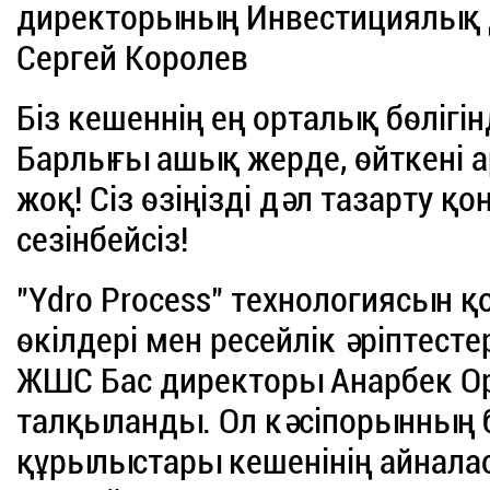
директорының Инвестициялық 
Сергей Королев
Біз кешеннің ең орталық бөлігін
Барлығы ашық жерде, өйткені а
жоқ! Сіз өзіңізді дәл тазарту
сезінбейсіз!
"Ydro Process" технологиясын 
өкілдері мен ресейлік әріптест
ЖШС Бас директоры Анарбек О
талқыланды. Ол кәсіпорынның б
құрылыстары кешенінің айнал