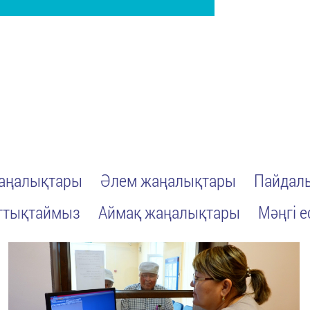
жаңалықтары
Әлем жаңалықтары
Пайдалы
ттықтаймыз
Аймақ жаңалықтары
Мәңгі е