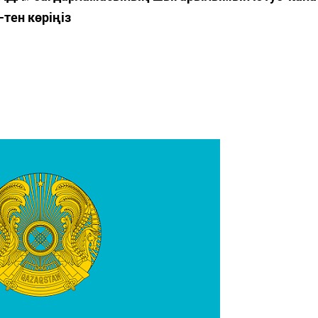
-тен көріңіз