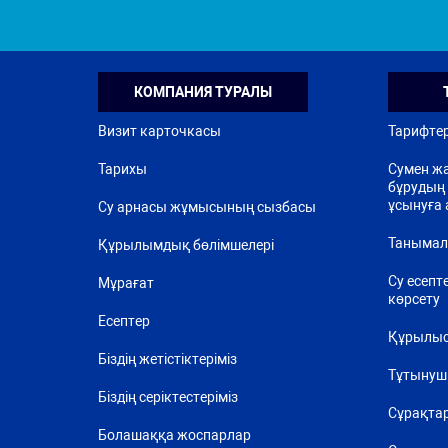
КОМПАНИЯ ТУРАЛЫ
Визит карточкасы
Тарифте
Тарихы
Сумен жа
бұрудың 
ұсынуға 
Су арнасы жұмысының сызбасы
Танымал
Құрылымдық бөлімшелері
Су есепт
Мұрағат
көрсету
Есептер
Құрылыс
Біздің жетістіктеріміз
Тұтынуш
Біздің серіктестеріміз
Сұрақта
Болашаққа жоспарлар