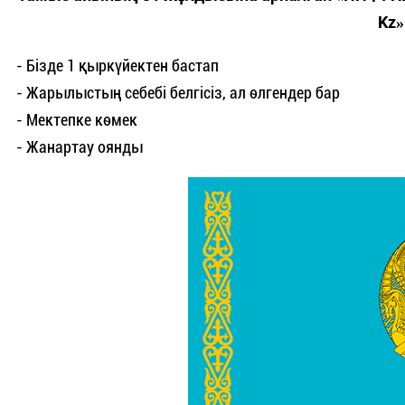
Kz»
- Бізде 1 қыркүйектен бастап
- Жарылыстың себебі белгісіз, ал өлгендер бар
- Мектепке көмек
- Жанартау оянды