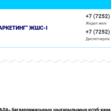
+7 (7252)
Жедел желі
МАРКЕТИНГ" ЖШС-І
+7 (7252)
Диспетчерлік
АДА» бағдарламасының шығарылымын ютуб-кана 