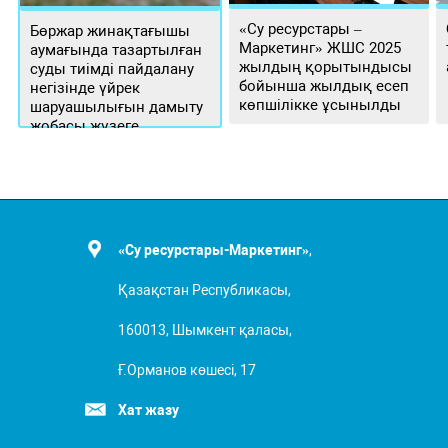
«Су ресурстары –
Бөржар жинақтағышы
Маркетинг» ЖШС 2025
аумағында тазартылған
жылдың қорытындысы
суды тиімді пайдалану
бойынша жылдық есеп
негізінде үйрек
көпшілікке ұсынылды
шаруашылығын дамыту
жобасы жүзеге
асырылуда
«Су ресурстары-Маркетинг»
,
Қазақстан Республикасы,
160013, Шымкент қаласы,
Ғ.Орманов көшесі, 17
Хат жазу