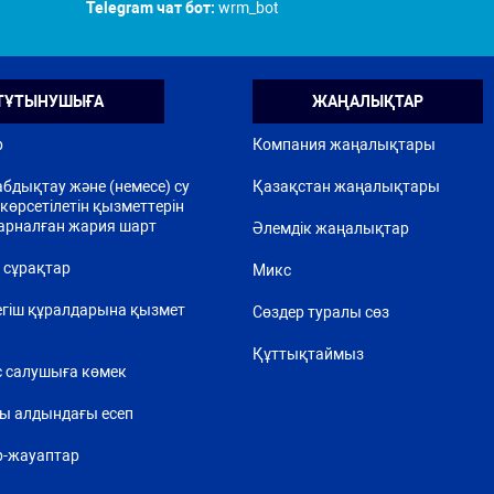
Telegram чат бот:
wrm_bot
ТҰТЫНУШЫҒА
ЖАҢАЛЫҚТАР
р
Компания жаңалықтары
бдықтау және (немесе) су
Қазақстан жаңалықтары
көрсетілетін қызметтерін
арналған жария шарт
Әлемдік жаңалықтар
 сұрақтар
Микс
егіш құралдарына қызмет
Сөздер туралы сөз
Құттықтаймыз
 салушыға көмек
ы алдындағы есеп
р-жауаптар