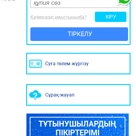
Құпиясөзді ұмыттыңызба?
ТІРКЕЛУ
Суға төлем жүргізу
Сұрақ-жауап
ТҰТЫНУШЫЛАРДЫҢ
ПІКІРТЕРІМІ