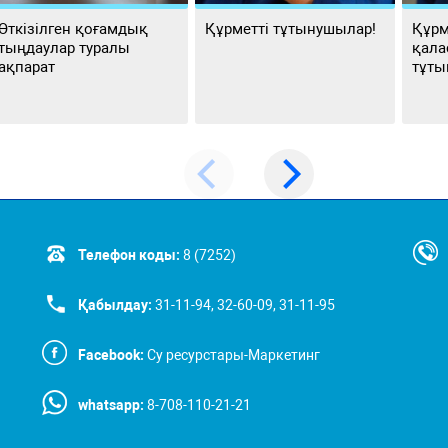
Өткізілген қоғамдық
Құрметті тұтынушылар!
Құрм
тыңдаулар туралы
қала
ақпарат
тұты
Телефон коды:
8 (7252)
Қабылдау:
31-11-94, 32-60-09, 31-11-95
Facebook:
Су ресурстары-Маркетинг
whatsapp:
8-708-110-21-21