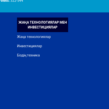
Факс:
322-544
ЖАҢА ТЕХНОЛОГИЯЛАР МЕН
ИНВЕСТИЦИЯЛАР
Жаңа технологиялар
Инвестициялар
Біздің техника