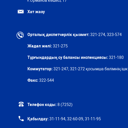
Ғ.Орманов көшесі, 17
Хат жазу
Орталық диспетчерлік қызмет:
321-274, 323-574
Жедел желі:
321-275
Тұрғындардың су балансы инспекциясы:
321-180
Коммутатор:
321-247; 321-272 қосымша бөлімнің ішкі
Факс:
322-544
Телефон коды:
8 (7252)
Қабылдау:
31-11-94, 32-60-09, 31-11-95