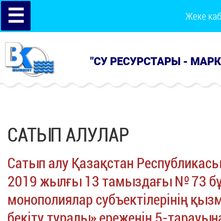
☰
Жеке ка
"СУ РЕСУРСТАРЫ - МАР
САТЫП АЛУЛАР
Сатып алу Қазақстан Республикасы
2019 жылғы 13 тамыздағы № 73 бұ
монополиялар субъектілерінің қызм
бекіту туралы» ереженің 5-тарауы