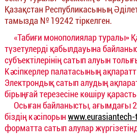
Қазақстан Республикасының Әділет
тамызда № 19242 тіркелген.
«Табиғи монополиялар туралы» Қ
түзетулерді қабылдауына байланы
субъектілерінің сатып алуын толы
Кәсіпкерлер палатасының ақпаратты
Электрондық сатып алудың ақпарат
бірыңғай терезесіне көшіру қарас
Осыған байланысты, ағымдағы 20
біздің кәсіпорын
www.eurasiantech-t
форматта сатып алулар жүргізетінд