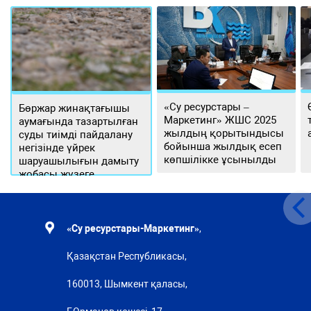
«Су ресурстары –
Бөржар жинақтағышы
Маркетинг» ЖШС 2025
аумағында тазартылған
жылдың қорытындысы
суды тиімді пайдалану
бойынша жылдық есеп
негізінде үйрек
көпшілікке ұсынылды
шаруашылығын дамыту
жобасы жүзеге
асырылуда
«Су ресурстары-Маркетинг»
,
Қазақстан Республикасы,
160013, Шымкент қаласы,