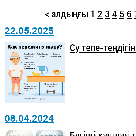
< алдыңғы
1
2
3
4
5
6
22.05.2025
Су тепе-теңдігі
08.04.2024
Бүгінгі күндері т