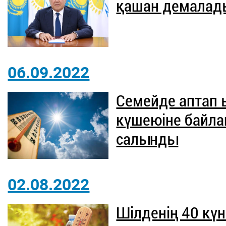
қашан демалад
06.09.2022
Семейде аптап ы
күшеюіне байла
салынды
02.08.2022
Шілденің 40 күн