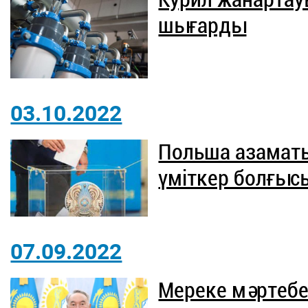
шығарды
03.10.2022
Польша азаматы
үміткер болғыс
07.09.2022
Мереке мәртебес