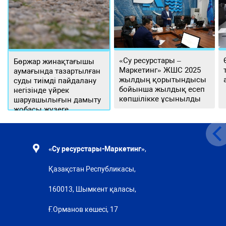
«Су ресурстары –
Бөржар жинақтағышы
Маркетинг» ЖШС 2025
аумағында тазартылған
жылдың қорытындысы
суды тиімді пайдалану
бойынша жылдық есеп
негізінде үйрек
көпшілікке ұсынылды
шаруашылығын дамыту
жобасы жүзеге
асырылуда
«Су ресурстары-Маркетинг»
,
Қазақстан Республикасы,
160013, Шымкент қаласы,
Ғ.Орманов көшесі, 17