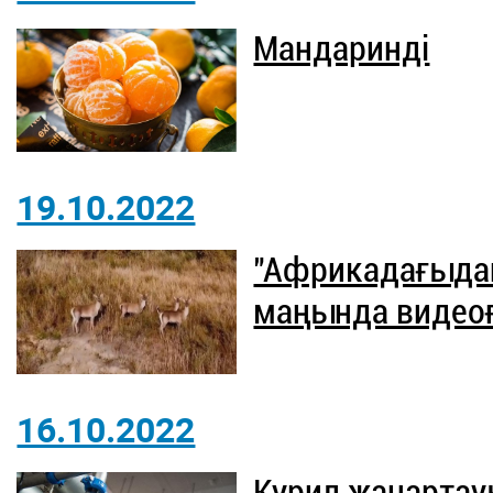
Мандаринді
19.10.2022
"Африкадағыдай
маңында видеоға
16.10.2022
Курил жанартау