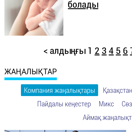
болады
< алдыңғы
1
2
3
4
5
6
ЖАҢАЛЫҚТАР
Компания жаңалықтары
Қазақста
Пайдалы кеңестер
Микс
Сөз
Аймақ жаңалық