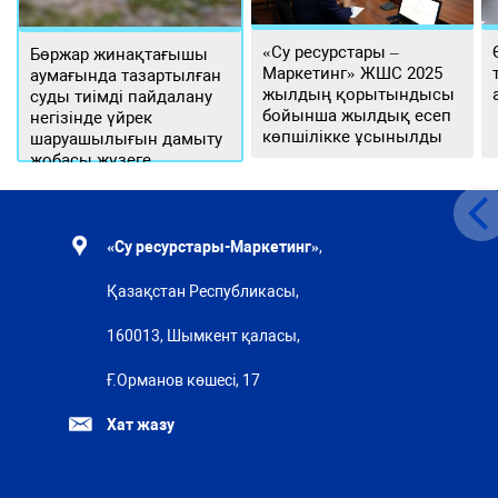
«Су ресурстары –
Бөржар жинақтағышы
Маркетинг» ЖШС 2025
аумағында тазартылған
жылдың қорытындысы
суды тиімді пайдалану
бойынша жылдық есеп
негізінде үйрек
көпшілікке ұсынылды
шаруашылығын дамыту
жобасы жүзеге
асырылуда
«Су ресурстары-Маркетинг»
,
Қазақстан Республикасы,
160013, Шымкент қаласы,
Ғ.Орманов көшесі, 17
Хат жазу