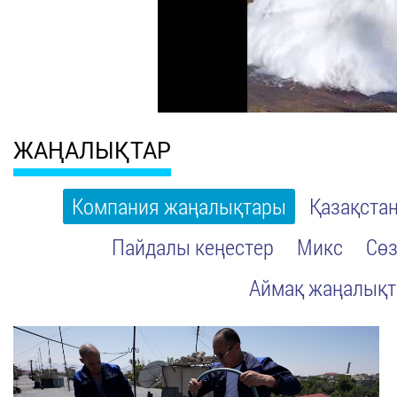
ЖАҢАЛЫҚТАР
Компания жаңалықтары
Қазақста
Пайдалы кеңестер
Микс
Сөз
Аймақ жаңалық