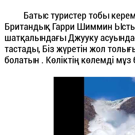
Батыс туристер тобы кереме
Британдық Гарри Шиммин Ысты
шатқалындағы Джууку асуында
тастады, Біз жүретін жол толы
болатын . Көліктің көлемді м