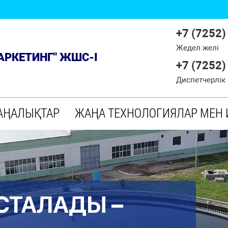
+7 (7252)
Жедел желі
МАРКЕТИНГ" ЖШС-І
+7 (7252)
Диспетчерлік
АҢАЛЫҚТАР
ЖАҢА ТЕХНОЛОГИЯЛАР МЕН
СТАЛАДЫ –