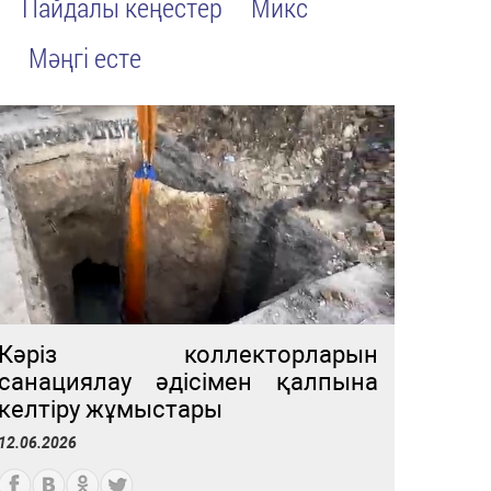
Пайдалы кеңестер
Микс
ы
Мәңгі есте
Кәріз коллекторларын
санациялау әдісімен қалпына
келтіру жұмыстары
12.06.2026