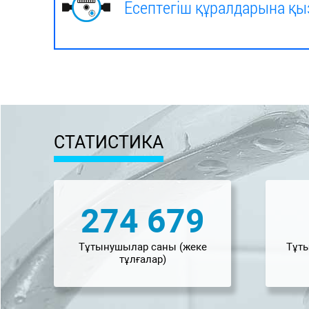
Есептегіш құралдарына қы
СТАТИСТИКА
274 679
Тұтынушылар саны (жеке
Тұт
тұлғалар)