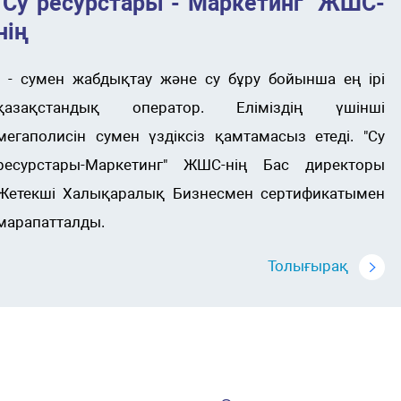
"Су ресурстары - Маркетинг" ЖШС-
нің
- - сумен жабдықтау және су бұру бойынша ең ірі
қазақстандық оператор. Еліміздің үшінші
мегаполисін сумен үздіксіз қамтамасыз етеді. "Су
ресурстары-Маркетинг" ЖШС-нің Бас директоры
Жетекші Халықаралық Бизнесмен сертификатымен
марапатталды.
Толығырақ