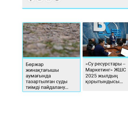
«Су ресурстары –
Бөржар
Маркетинг» ЖШС
жинақтағышы
аумағында
2025 жылдың
тазартылған суды
қорытындысы...
тиімді пайдалану...