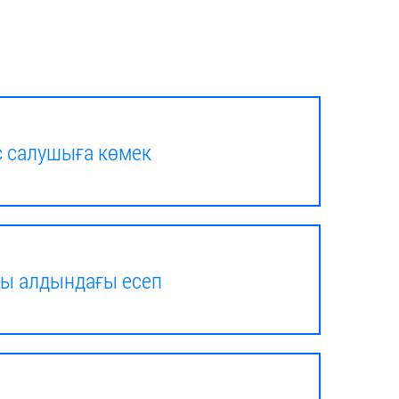
 салушыға көмек
ы алдындағы есеп