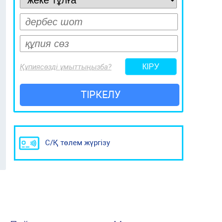
Құпиясөзді ұмыттыңызба?
ТІРКЕЛУ
С/Қ төлем жүргізу