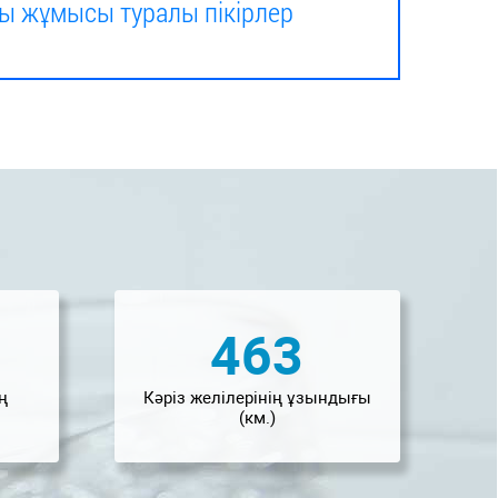
сы жұмысы туралы пікірлер
463
ң
Кәріз желілерінің ұзындығы
(км.)