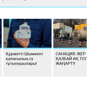
Құрметті Шымкент
САНАЦИЯ: ЖЕР
Ө
қаласының су
ҚАЗБАЙ-АҚ ТОЛЫҚ
тұтынушылары!
ЖАҢАРТУ
э
қ
с