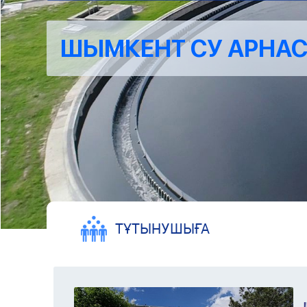
ШЫМКЕНТ СУ АРНАС
ТҰТЫНУШЫҒА