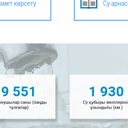
змет көрсету
Су арна
9 551
1 930
ынушылар саны (заңды
Су құбыры желілеріні
тұлғалар)
ұзындығы (км.)