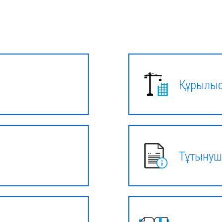
Құрылыс
Тұтынуш