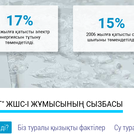
17
%
15
%
 жылға қатысты электр
2006 жылға қатысты 
энергиясын тұтыну
шығыны төмендетілд
төмендетілді.
НГ" ЖШС-І ЖҰМЫСЫНЫҢ СЫЗБАСЫ
ді?
Біз туралы қызықты фактілер
Су ту