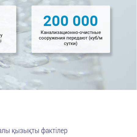
200 000
Канализационно-очистные
су
сооружения передают (куб/м
і
сутки)
ралы қызықты фактілер