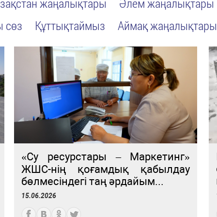
зақстан жаңалықтары
Әлем жаңалықтары
ы сөз
Құттықтаймыз
Аймақ жаңалықтар
«Су ресурстары – Маркетинг»
ЖШС-нің қоғамдық қабылдау
бөлмесіндегі таң әрдайым...
15.06.2026