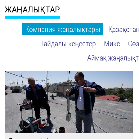
ЖАҢАЛЫҚТАР
Компания жаңалықтары
Қазақста
Пайдалы кеңестер
Микс
Сөз
Аймақ жаңалық