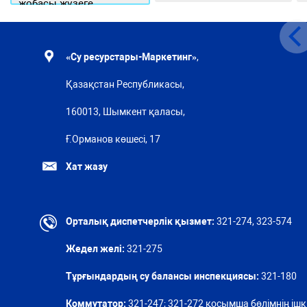
жобасы жүзеге
асырылуда
«Су ресурстары-Маркетинг»
,
Қазақстан Республикасы,
160013, Шымкент қаласы,
Ғ.Орманов көшесі, 17
Хат жазу
Орталық диспетчерлік қызмет:
321-274, 323-574
Жедел желі:
321-275
Тұрғындардың су балансы инспекциясы:
321-180
Коммутатор:
321-247; 321-272 қосымша бөлімнің ішкі