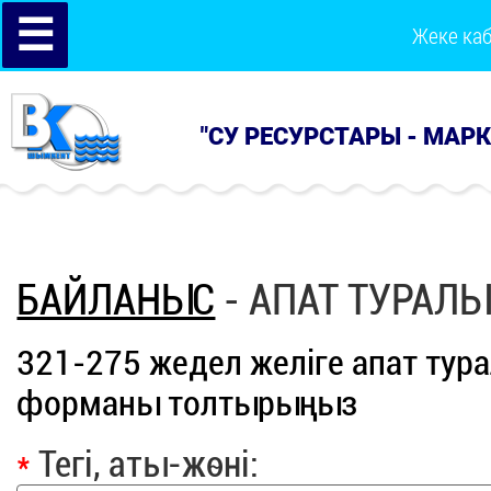
☰
Жеке ка
"СУ РЕСУРСТАРЫ - МАР
БАЙЛАНЫС
- АПАТ ТУРАЛ
321-275 жедел желіге апат тур
форманы толтырыңыз
*
Тегі, аты-жөні: