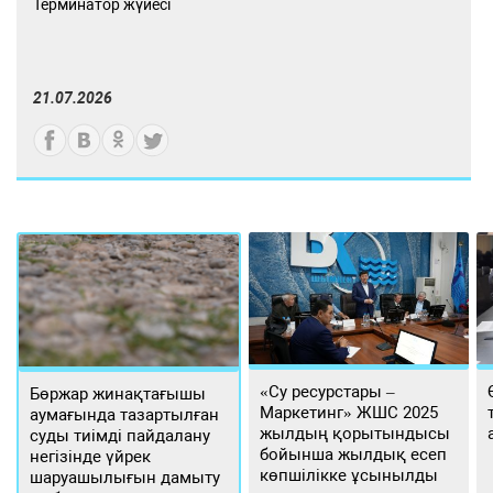
Терминатор жүйесі
21.07.2026
«Су ресурстары –
Бөржар жинақтағышы
Маркетинг» ЖШС 2025
аумағында тазартылған
жылдың қорытындысы
суды тиімді пайдалану
бойынша жылдық есеп
негізінде үйрек
көпшілікке ұсынылды
шаруашылығын дамыту