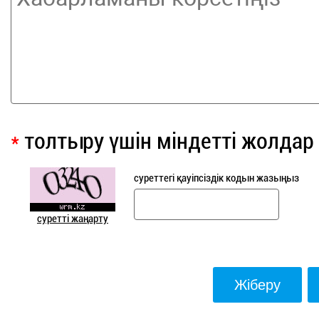
*
толтыру үшін міндетті жолдар
суреттегі қауіпсіздік кодын жазыңыз
суретті жаңарту