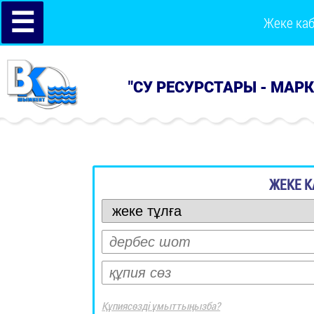
☰
Жеке ка
"СУ РЕСУРСТАРЫ - МАР
ЖЕКЕ К
Құпиясөзді ұмыттыңызба?