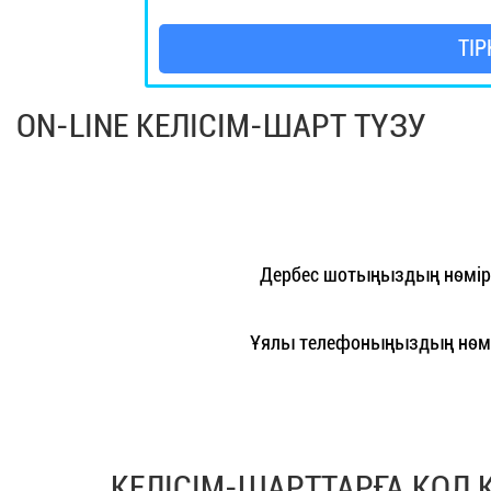
ТІР
ON-LINE КЕЛІСІМ-ШАРТ ТҮЗУ
Дербес шотыңыздың нөмірі
Ұялы телефоныңыздың нөмі
КЕЛІСІМ-ШАРТТАРҒА ҚОЛ 