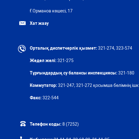
Ғ.Орманов көшесі, 17
Хат жазу
Орталық диспетчерлік қызмет:
321-274, 323-574
Жедел желі:
321-275
Тұрғындардың су балансы инспекциясы:
321-180
Коммутатор:
321-247; 321-272 қосымша бөлімнің ішкі
Факс:
322-544
Телефон коды:
8 (7252)