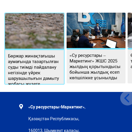
«Су ресурстары –
Бөржар жинақтағышы
Маркетинг» ЖШС 2025
аумағында тазартылған
жылдың қорытындысы
суды тиімді пайдалану
бойынша жылдық есеп
негізінде үйрек
көпшілікке ұсынылды
шаруашылығын дамыту
жобасы жүзеге
асырылуда
«Су ресурстары-Маркетинг»
,
Қазақстан Республикасы,
160013, Шымкент қаласы,