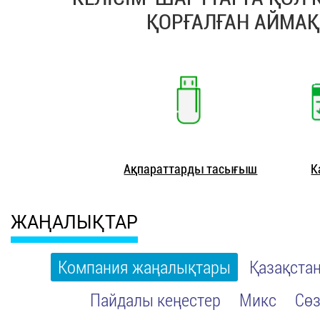
ҚОРҒАЛҒАН АЙМАҚҚ
Ақпараттарды тасығыш
К
ЖАҢАЛЫҚТАР
Компания жаңалықтары
Қазақста
Пайдалы кеңестер
Микс
Сөз