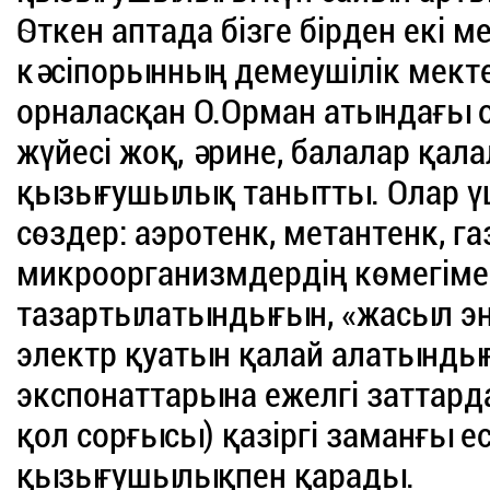
Өткен аптада бізге бірден екі м
кәсіпорынның демеушілік мекте
орналасқан О.Орман атындағы о
жүйесі жоқ, әрине, балалар қал
қызығушылық танытты. Олар үш
сөздер: аэротенк, метантенк, га
микроорганизмдердің көмегіме
тазартылатындығын, «жасыл эн
электр қуатын қалай алатындығ
экспонаттарына ежелгі заттар
қол сорғысы) қазіргі заманғы е
қызығушылықпен қарады.