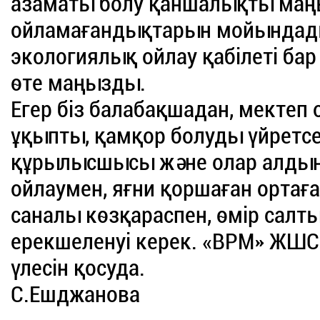
азаматы болу қаншалықты маңы
ойламағандықтарын мойындады.
экологиялық ойлау қабілеті ба
өте маңызды.
Егер біз балабақшадан, мектеп
ұқыпты, қамқор болуды үйретсе
құрылысшысы және олар алдың
ойлаумен, яғни қоршаған ортаға
саналы көзқараспен, өмір салт
ерекшеленуі керек. «BPM» ЖШС-
үлесін қосуда.
С.Ешджанова