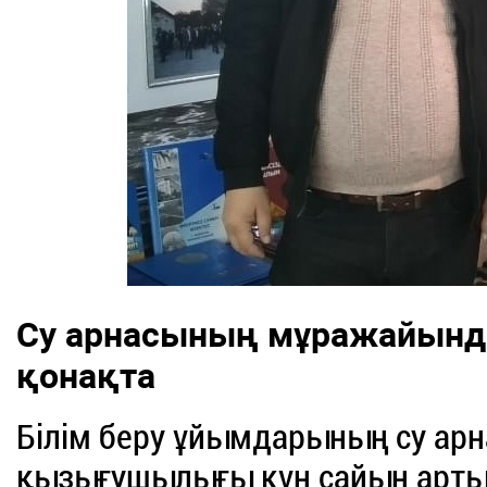
Су арнасының мұражайында
қонақта
Білім беру ұйымдарының су арн
қызығушылығы күн сайын артып