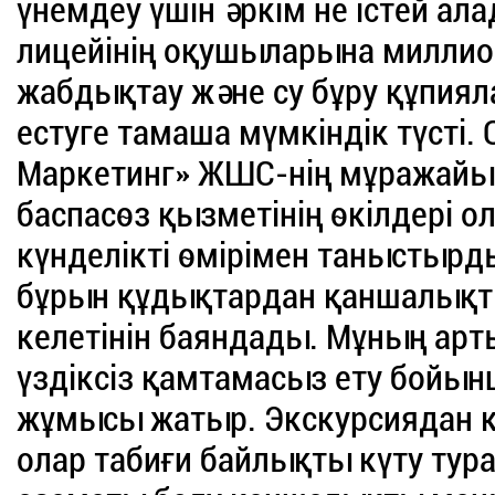
үнемдеу үшін әркім не істей а
лицейінің оқушыларына миллио
жабдықтау және су бұру құпия
естуге тамаша мүмкіндік түсті.
Маркетинг» ЖШС-нің мұражайын
баспасөз қызметінің өкілдері 
күнделікті өмірімен таныстырды
бұрын құдықтардан қаншалықты
келетінін баяндады. Мұның арт
үздіксіз қамтамасыз ету бойы
жұмысы жатыр. Экскурсиядан ке
олар табиғи байлықты күту тура