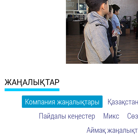
ЖАҢАЛЫҚТАР
Компания жаңалықтары
Қазақста
Пайдалы кеңестер
Микс
Сөз
Аймақ жаңалық