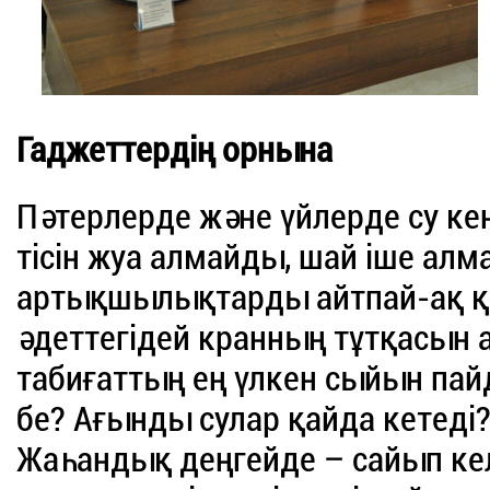
Гаджеттердің орнына
Пәтерлерде және үйлерде су ке
тісін жуа алмайды, шай іше алм
артықшылықтарды айтпай-ақ қо
әдеттегідей кранның тұтқасын 
табиғаттың ең үлкен сыйын пай
бе? Ағынды сулар қайда кетеді?
Жаһандық деңгейде – сайып кел