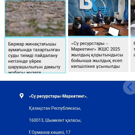
«Су ресурстары –
Бөржар жинақтағышы
Маркетинг» ЖШС 2025
аумағында тазартылған
жылдың қорытындысы
суды тиімді пайдалану
бойынша жылдық есеп
негізінде үйрек
көпшілікке ұсынылды
шаруашылығын дамыту
жобасы жүзеге
асырылуда
«Су ресурстары-Маркетинг»
,
Қазақстан Республикасы,
160013, Шымкент қаласы,
Ғ.Орманов көшесі, 17