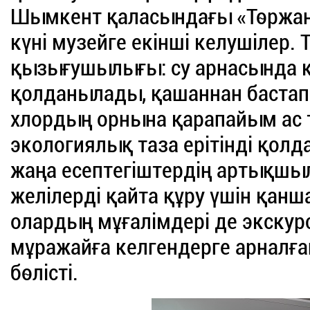
Шымкент қаласындағы «Төржан
күні музейге екінші келушілер.
қызығушылығы: су арнасында қ
қолданылады, қашаннан бастап
хлордың орнына қарапайым ас
экологиялық таза ерітінді қолд
жаңа есептегіштердің артықшыл
желілерді қайта құру үшін қанша
олардың мұғалімдері де экскур
мұражайға келгендерге арналға
бөлісті.