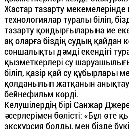
Жастар тазарту мекемелерінде
технологиялар туралы біліп, бі
тазарту қондырғыларына ие еке
ақ оларға біздің судың қайдан к
соншалықты дәмді екендігі ту
қызметкерлері су шаруашылығы
біліп, қазір қай су құбырлары 
қолданылып жатқанын анықтауғ
бейнефильм көрді.
Келушілердің бірі Санжар Джер
әсерлерімен бөлісті: «Бұл өте
экскурсия болды, мен бізде бү