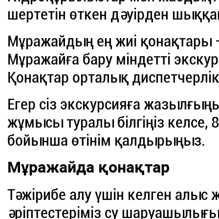
шертетін өткен дәуірден шыққа
Мұражайдың ең жиі қонақтары 
Мұражайға бару міндетті экскур
Қонақтар орталық диспетчерлік
Егер сіз экскурсияға жазылғың
жұмысы туралы білгіңіз келсе, 
бойынша өтінім қалдырыңыз.
Мұражайда қонақтар
Тәжірибе алу үшін келген алыс
әріптестеріміз су шаруашылығ