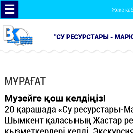
☰
Жеке ка
"СУ РЕСУРСТАРЫ - МАР
МҰРАҒАТ
Музейге қош келдіңіз!
20 қарашада «Су ресурстары-
Шымкент қаласының Жастар ре
қызметкерлері келді. Экскурси