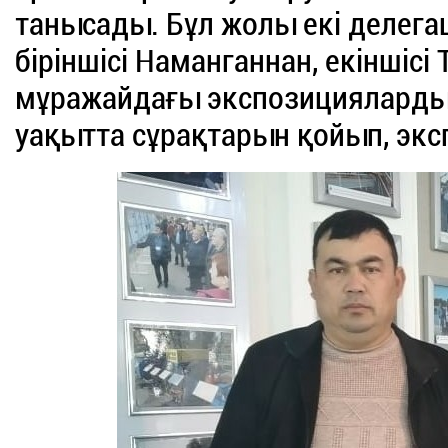
танысады. Бұл жолы екі делегац
біріншісі Наманганнан, екіншісі
мұражайдағы экспозицияларды
уақытта сұрақтарын қойып, эксп