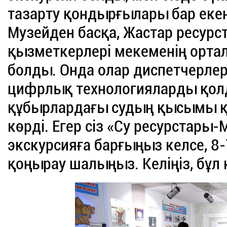
тазарту қондырғылары бар екені
Музейден басқа, Жастар ресур
қызметкерлері мекеменің орта
болды. Онда олар диспетчерле
цифрлық технологияларды қолд
құбырлардағы судың қысымы 
көрді. Егер сіз «Су ресурстар
экскурсияға барғыңыз келсе, 8
қоңырау шалыңыз. Келіңіз, бұл