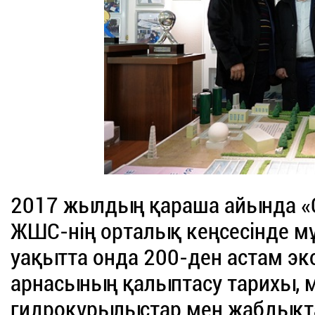
2017 жылдың қараша айында «
ЖШС-нің орталық кеңсесінде м
уақытта онда 200-ден астам эк
арнасының қалыптасу тарихы, м
гидроқұрылыстар мен жабдықт