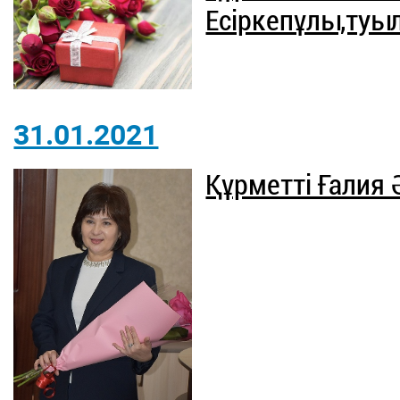
Есіркепұлы,туыл
31.01.2021
Құрметті Ғалия