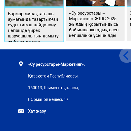
«Су ресурстары –
Бөржар жинақтағышы
Маркетинг» ЖШС 2025
аумағында тазартылған
жылдың қорытындысы
суды тиімді пайдалану
бойынша жылдық есеп
негізінде үйрек
көпшілікке ұсынылды
шаруашылығын дамыту
жобасы жүзеге
асырылуда
«Су ресурстары-Маркетинг»
,
Қазақстан Республикасы,
160013, Шымкент қаласы,
Ғ.Орманов көшесі, 17
Хат жазу