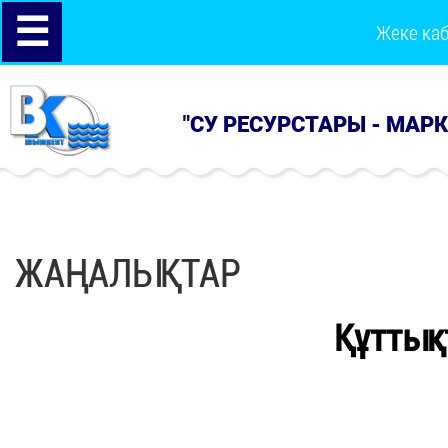
☰
Жеке ка
"СУ РЕСУРСТАРЫ - МАР
ЖАҢАЛЫҚТАР
Құттық