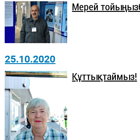
Мерей тойыңыз
25.10.2020
Құттықтаймыз!