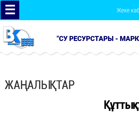
☰
Жеке ка
"СУ РЕСУРСТАРЫ - МАР
ЖАҢАЛЫҚТАР
Құттық