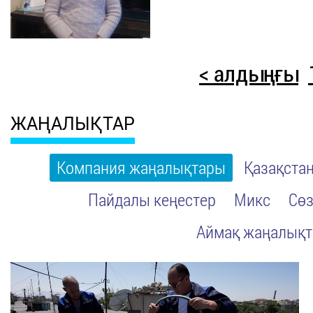
< алдыңғы
ЖАҢАЛЫҚТАР
Компания жаңалықтары
Қазақста
Пайдалы кеңестер
Микс
Сөз
Аймақ жаңалық