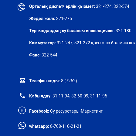
Орталық диспетчерлік қызмет:
321-274, 323-574
Жедел желі:
321-275
Тұрғындардың су балансы инспекциясы:
321-180
Коммутатор:
321-247; 321-272 қосымша бөлімнің ішкі
Факс:
322-544
Телефон коды:
8 (7252)
Қабылдау:
31-11-94, 32-60-09, 31-11-95
Facebook:
Су ресурстары-Маркетинг
whatsapp:
8-708-110-21-21