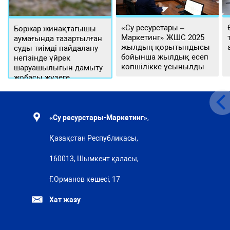
«Су ресурстары –
Бөржар жинақтағышы
Маркетинг» ЖШС 2025
аумағында тазартылған
жылдың қорытындысы
суды тиімді пайдалану
бойынша жылдық есеп
негізінде үйрек
көпшілікке ұсынылды
шаруашылығын дамыту
жобасы жүзеге
асырылуда
«Су ресурстары-Маркетинг»
,
Қазақстан Республикасы,
160013, Шымкент қаласы,
Ғ.Орманов көшесі, 17
Хат жазу