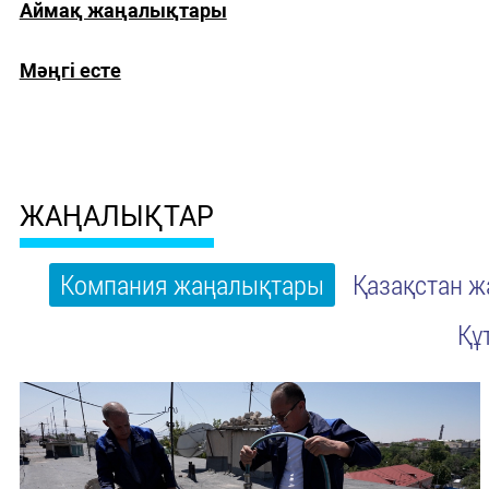
Аймақ жаңалықтары
Мәңгі есте
ЖАҢАЛЫҚТАР
Компания жаңалықтары
Қазақстан 
Құ