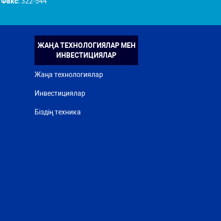
Факс:
322-544
ЖАҢА ТЕХНОЛОГИЯЛАР МЕН
ИНВЕСТИЦИЯЛАР
Жаңа технологиялар
Инвестициялар
Біздің техника