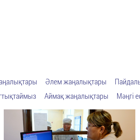
жаңалықтары
Әлем жаңалықтары
Пайдалы
ттықтаймыз
Аймақ жаңалықтары
Мәңгі е