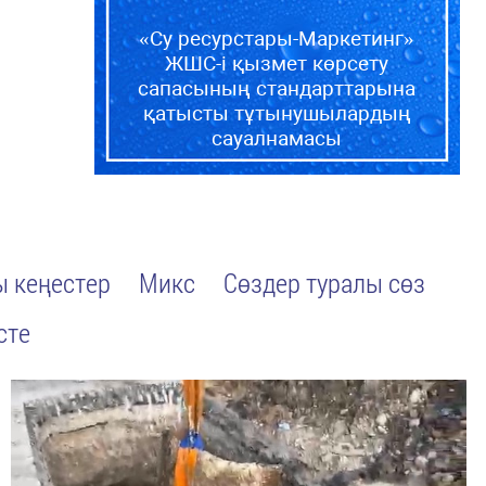
«Су ресурстары-Маркетинг»
ЖШС-і қызмет көрсету
сапасының стандарттарына
қатысты тұтынушылардың
сауалнамасы
 кеңестер
Микс
Сөздер туралы сөз
сте