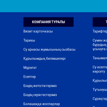
КОМПАНИЯ ТУРАЛЫ
Визит карточкасы
Тарифте
Тарихы
Сумен жа
бұрудың 
ұсынуға 
Су арнасы жұмысының сызбасы
Танымал
Құрылымдық бөлімшелері
Су есепт
Мұрағат
көрсету
Есептер
Құрылыс
Біздің жетістіктеріміз
Тұтынуш
Біздің серіктестеріміз
Сұрақта
Болашаққа жоспарлар