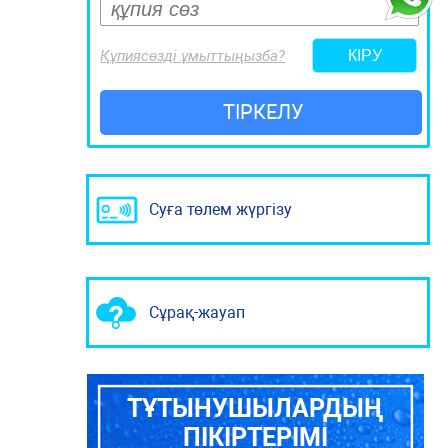
Құпиясөзді ұмыттыңызба?
ТІРКЕЛУ
Суға төлем жүргізу
Сұрақ-жауап
ТҰТЫНУШЫЛАРДЫҢ
ПІКІРТЕРІМІ