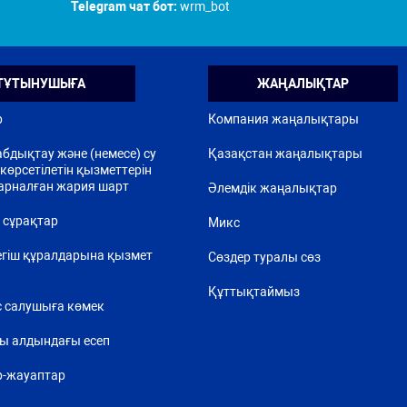
Telegram чат бот:
wrm_bot
ТҰТЫНУШЫҒА
ЖАҢАЛЫҚТАР
р
Компания жаңалықтары
бдықтау және (немесе) су
Қазақстан жаңалықтары
көрсетілетін қызметтерін
арналған жария шарт
Әлемдік жаңалықтар
 сұрақтар
Микс
егіш құралдарына қызмет
Сөздер туралы сөз
Құттықтаймыз
 салушыға көмек
ы алдындағы есеп
р-жауаптар