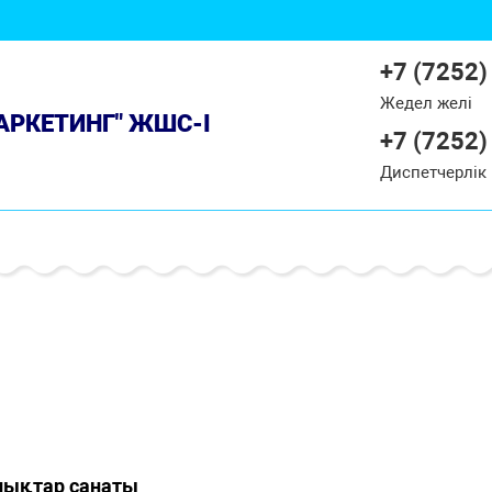
+7 (7252)
Жедел желі
МАРКЕТИНГ" ЖШС-І
+7 (7252)
Диспетчерлік
ықтар санаты