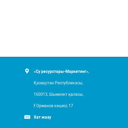
«Су ресурстары-Маркетинг»
,
Қазақстан Республикасы,
160013, Шымкент қаласы,
Ғ.Орманов көшесі, 17
Хат жазу