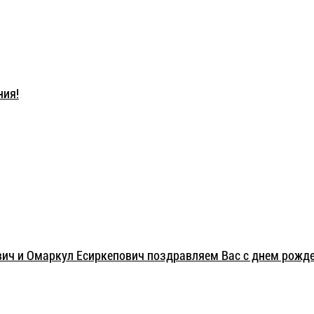
ния!
ч и Омаркул Есиркепович поздравляем Вас с днем рожде