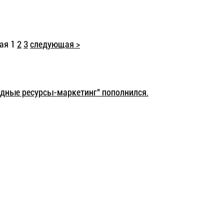
щая
1
2
3
следующая >
одные ресурсы-маркетинг" пополнился.