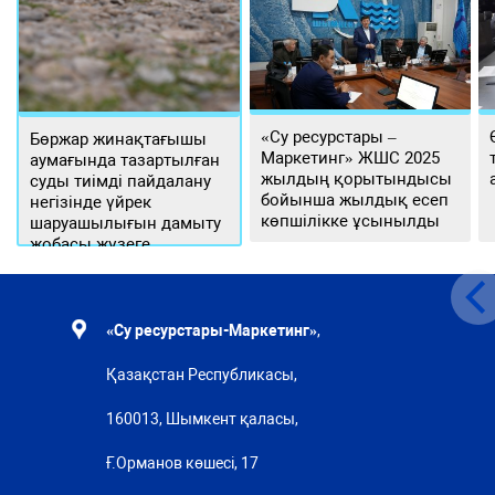
«Су ресурстары –
Бөржар жинақтағышы
Маркетинг» ЖШС 2025
аумағында тазартылған
жылдың қорытындысы
суды тиімді пайдалану
бойынша жылдық есеп
негізінде үйрек
көпшілікке ұсынылды
шаруашылығын дамыту
жобасы жүзеге
асырылуда
«Су ресурстары-Маркетинг»
,
Қазақстан Республикасы,
160013, Шымкент қаласы,
Ғ.Орманов көшесі, 17