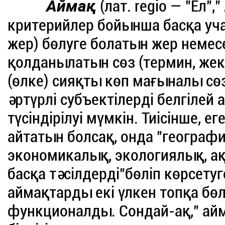
Аймақ
(лат. regio — "Ел","
критерийлер бойынша басқа уча
жер) бөлуге болатын жер немесе
қолданылатын сөз (термин, жек
(өлке) сияқты көп мағыналы сөз
әртүрлі субъектілерді белгілей 
түсіндірілуі мүмкін. Тиісінше, 
айтатын болсақ, онда "географи
экономикалық, экологиялық, ақ
басқа тәсілдерді"бөліп көрсету
аймақтарды екі үлкен топқа бөле
функционалды. Сондай-ақ," ай