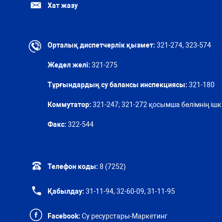
Хат жазу
Орталық диспетчерлік қызмет:
321-274, 323-574
Жедел желі:
321-275
Тұрғындардың су балансы инспекциясы:
321-180
Коммутатор:
321-247; 321-272 қосымша бөлімнің ішкі
Факс:
322-544
Телефон коды:
8 (7252)
Қабылдау:
31-11-94, 32-60-09, 31-11-95
Facebook:
Су ресурстары-Маркетинг