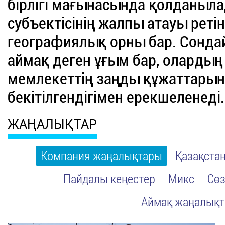
бірлігі мағынасында қолданыл
субъектісінің жалпы атауы ретін
географиялық орны бар. Сондай
аймақ деген ұғым бар, олардың б
мемлекеттің заңды құжаттарын
бекітілгендігімен ерекшеленеді.
ЖАҢАЛЫҚТАР
Компания жаңалықтары
Қазақста
Пайдалы кеңестер
Микс
Сөз
Аймақ жаңалық