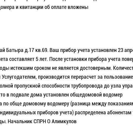
домера и квитанции об оплате вложены
 Батыра д.17 кв.69. Ваш прибор учета установлен 23 апр
та составляет 5 лет. После установки прибора учета пове
 воды истекшим сроком не является достоверным. Количес
я Услугодателем, производится перерасчет за пользование
полной пропускной способности трубопровода до узла упр
я что в подвале дома установлен общедомовой водомер
, а по обще домовому водомеру (разница между показания
дивидуальных приборов учета) распределена абонентам 
оды. Начальник СПРН О Алимкулов