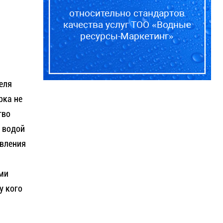
относительно стандартов
качества услуг ТОО «Водные
ресурсы-Маркетинг»
еля
рка не
тво
 водой
авления
ми
у кого