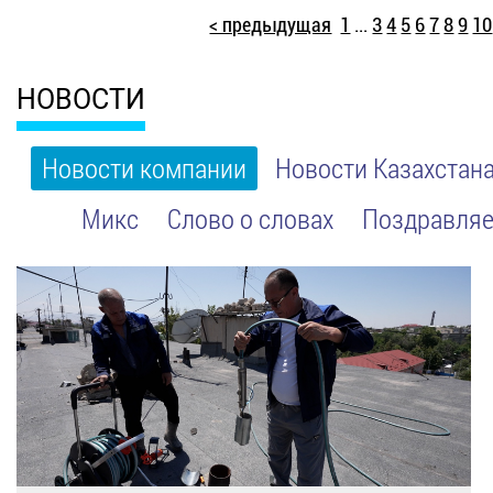
< предыдущая
1
...
3
4
5
6
7
8
9
10
НОВОСТИ
Новости компании
Новости Казахстан
Микс
Слово о словах
Поздравляе