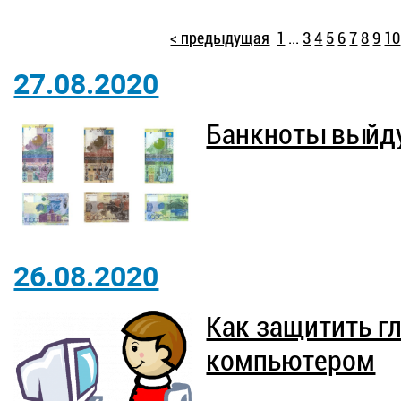
< предыдущая
1
...
3
4
5
6
7
8
9
10
27.08.2020
Банкноты выйду
26.08.2020
Как защитить г
компьютером