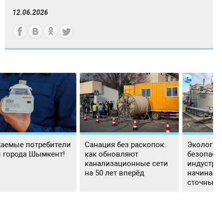
12.06.2026
аемые потребители
Санация без раскопок:
Экологич
 города Шымкент!
как обновляют
безопасн
канализационные сети
индустри
на 50 лет вперёд
начинаетс
сточных 