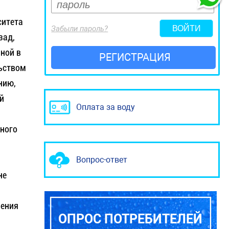
ситета
Забыли пароль?
зад,
иной в
РЕГИСТРАЦИЯ
льством
нию,
й
Оплата за воду
ного
Вопрос-ответ
не
чения
ОПРОС ПОТРЕБИТЕЛЕЙ