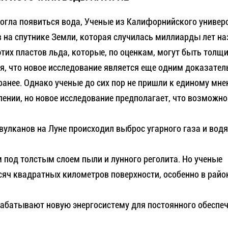
огла появиться вода, Ученые из Калифорнийского универ
 на спутнике Земли, которая случилась миллиарды лет на
этих пластов льда, которые, по оценкам, могут быть толщ
я, что новое исследование является еще одним доказате
ранее. Однако ученые до сих пор не пришли к единому мне
влении, но новое исследование предполагает, что возможно
канов на Луне происходил выброс угарного газа и водя
д толстым слоем пыли и лунного реголита. Но ученые
сяч квадратных километров поверхности, особенно в райо
атывают новую энергосистему для постоянного обеспе