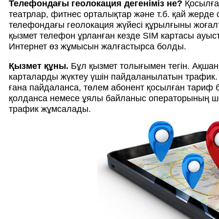
Телефондағы геолокация дегеніміз не?
Қосылға
театрлар, фитнес орталықтар және т.б. қай жерде
телефондағы геолокация жүйесі құрылғыны жоғалт
қызмет телефон ұрланған кезде SIM картасы ауы
Интернет өз жұмысын жалғастырса болды.
Қызмет құны.
Бұл қызмет толығымен тегін. Ақшан
карталарды жүктеу үшін пайдаланылатын трафик.
ғана пайдаланса, төлем абонент қосылған тариф 
қолданса немесе ұялы байланыс операторының шек
трафик жұмсалады.