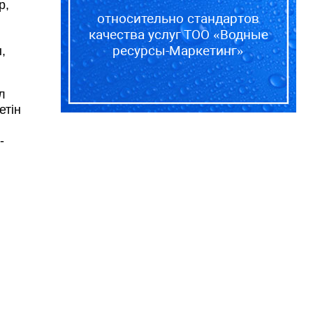
р,
относительно стандартов
качества услуг ТОО «Водные
л
ресурсы-Маркетинг»
,
л
етін
-