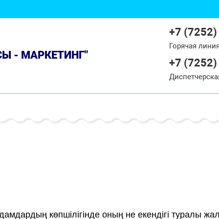
+7 (7252)
Горячая лини
СЫ - МАРКЕТИНГ"
+7 (7252)
Диспетчерска
адамдардың көпшілігінде оның не екендігі туралы жа