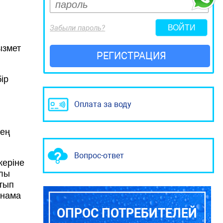
Забыли пароль?
ызмет
РЕГИСТРАЦИЯ
ір
Оплата за воду
 ең
Вопрос-ответ
еріне
йлы
атып
рнама
ОПРОС ПОТРЕБИТЕЛЕЙ