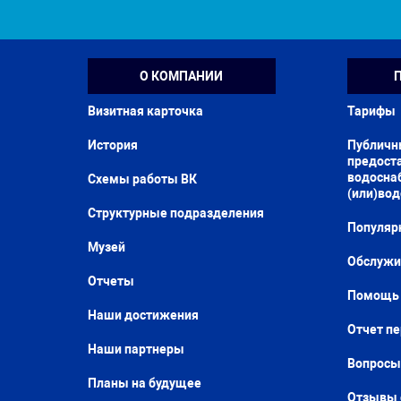
О КОМПАНИИ
Визитная карточка
Тарифы
История
Публичн
предоста
водосна
Схемы работы ВК
(или)во
Структурные подразделения
Популяр
Музей
Обслужи
Отчеты
Помощь 
Наши достижения
Отчет п
Наши партнеры
Вопросы
Планы на будущее
Отзывы 