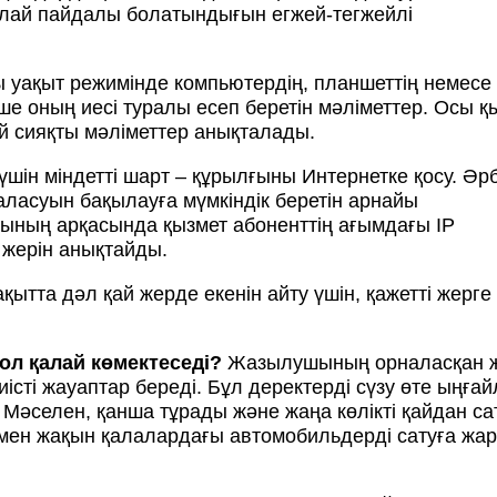
 қалай пайдалы болатындығын егжей-тегжейлі
ы уақыт режимінде компьютердің, планшеттің немесе
е оның иесі туралы есеп беретін мәліметтер. Осы қ
й сияқты мәліметтер анықталады.
 үшін міндетті шарт – құрылғыны Интернетке қосу. Әрб
аласуын бақылауға мүмкіндік беретін арнайы
ының арқасында қызмет абоненттің ағымдағы IP
жерін анықтайды.
қытта дәл қай жерде екенін айту үшін, қажетті жерге
 ол қалай көмектеседі?
Жазылушының орналасқан ж
істі жауаптар береді. Бұл деректерді сүзу өте ыңға
. Мәселен, қанша тұрады және жаңа көлікті қайдан с
мен жақын қалалардағы автомобильдерді сатуға жа