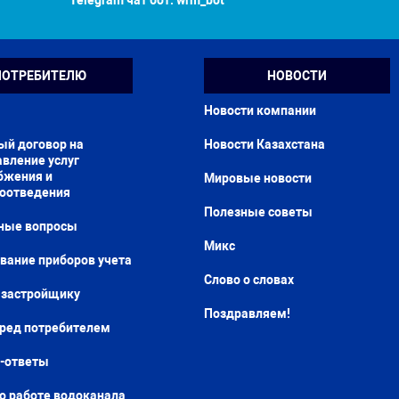
Telegram чат бот:
wrm_bot
ПОТРЕБИТЕЛЮ
НОВОСТИ
Новости компании
ый договор на
Новости Казахстана
вление услуг
бжения и
Мировые новости
доотведения
Полезные советы
ные вопросы
Микс
вание приборов учета
Слово о словах
застройщику
Поздравляем!
еред потребителем
-ответы
о работе водоканала