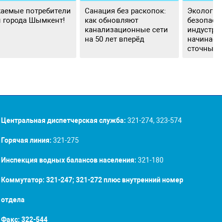
аемые потребители
Санация без раскопок:
Экологич
 города Шымкент!
как обновляют
безопасн
канализационные сети
индустри
на 50 лет вперёд
начинаетс
сточных 
Центральная диспетчерская служба:
321-274, 323-574
Горячая линия:
321-275
Инспекция водных балансов населения:
321-180
Коммутатор: 321-247; 321-272 плюс внутренний номер
отдела
Факс:
322-544