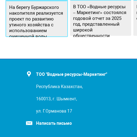
В ТОО «Водные ресурсы
На берегу Буржарского
– Маркетинг» состоялся
накопителя реализуется
годовой отчет за 2025
проект по развитию
год, представленный
утиного хозяйства с
широкой
использованием
общественности.
очищенной воды
ТОО "Водные ресурсы-Маркетинг"
Республика Казахстан,
160013, г. Шымкент,
ул. Г.Орманова 17
Написать письмо