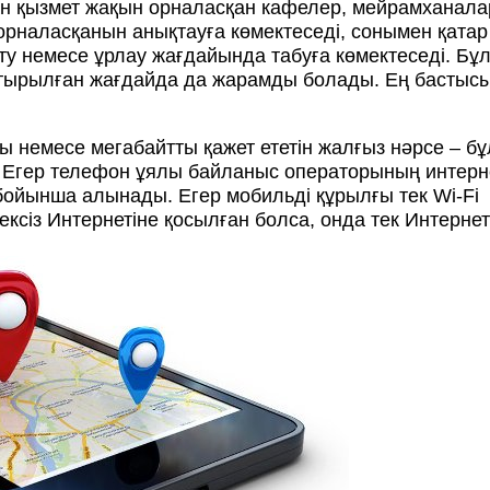
н қызмет жақын орналасқан кафелер, мейрамханала
 орналасқанын анықтауға көмектеседі, сонымен қатар
у немесе ұрлау жағдайында табуға көмектеседі. Бұ
стырылған жағдайда да жарамды болады. Ең бастысы
ы немесе мегабайтты қажет ететін жалғыз нәрсе – бұ
 Егер телефон ұялы байланыс операторының интерн
бойынша алынады. Егер мобильді құрылғы тек Wi-Fi
сіз Интернетіне қосылған болса, онда тек Интернет