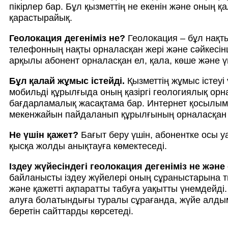
пікірлер бар. Бұл қызметтің не екенін және оның
қарастырайық.
Геолокация дегеніміз не?
Геолокация – бұл нақт
телефонның нақты орналасқан жері және сәйкесінш
арқылы абонент орналасқан ел, қала, көше және ү
Бұл қалай жұмыс істейді.
Қызметтің жұмыс істеуі
мобильді құрылғыда оның қазіргі геологиялық орн
бағдарламалық жасақтама бар. Интернет қосылым
мекенжайын пайдаланып құрылғының орналасқан 
Не үшін қажет?
Бағыт беру үшін, абонентке осы уа
қысқа жолды анықтауға көмектеседі.
Іздеу жүйесіндегі геолокация дегеніміз не және
байланысты іздеу жүйелері оның сұраныстарына ти
және қажетті ақпаратты табуға уақытты үнемдейді
алуға болатындығы туралы сұрағанда, жүйе алды
беретін сайттарды көрсетеді.