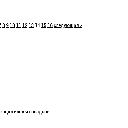
7
8
9
10
11
12
13
14
15
16
следующая >
зации иловых осадков