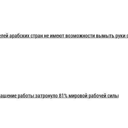
лей арабских стран не имеют возможности вымыть руки 
ращение работы затронуло 81% мировой рабочей силы