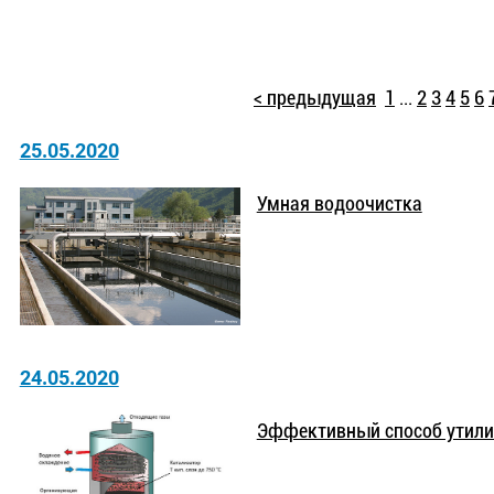
< предыдущая
1
...
2
3
4
5
6
25.05.2020
Умная водоочистка
24.05.2020
Эффективный способ утили