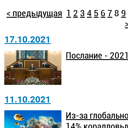
< предыдущая
1
2
3
4
5
6
7
8
9
17.10.2021
Послание - 202
11.10.2021
Из-за глобальн
14% коралловых