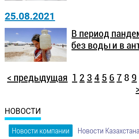
25.08.2021
В период панд
без воды и в а
< предыдущая
1
2
3
4
5
6
7
8
9
НОВОСТИ
Новости компании
Новости Казахстан