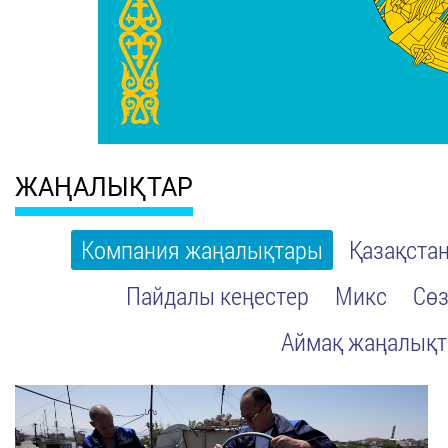
ЖАҢАЛЫҚТАР
Компания жаңалықтары
Қазақста
Пайдалы кеңестер
Микс
Сөз
Аймақ жаңалық