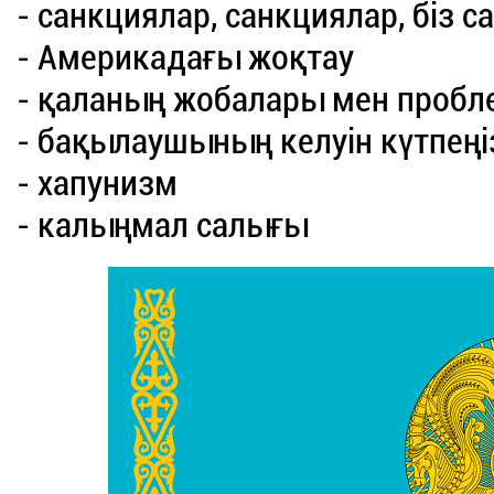
- санкциялар, санкциялар, біз с
- Америкадағы жоқтау
- қаланың жобалары мен проб
- бақылаушының келуін күтпеңі
- хапунизм
- калыңмал салығы