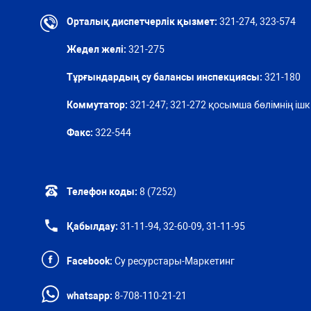
Орталық диспетчерлік қызмет:
321-274, 323-574
Жедел желі:
321-275
Тұрғындардың су балансы инспекциясы:
321-180
Коммутатор:
321-247; 321-272 қосымша бөлімнің ішкі
Факс:
322-544
Телефон коды:
8 (7252)
Қабылдау:
31-11-94, 32-60-09, 31-11-95
Facebook:
Су ресурстары-Маркетинг
whatsapp:
8-708-110-21-21