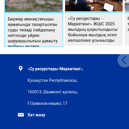
«Су ресурстары –
Бөржар жинақтағышы
Маркетинг» ЖШС 2025
аумағында тазартылған
жылдың қорытындысы
суды тиімді пайдалану
бойынша жылдық есеп
негізінде үйрек
көпшілікке ұсынылды
шаруашылығын дамыту
жобасы жүзеге
асырылуда
«Су ресурстары-Маркетинг»
,
Қазақстан Республикасы,
160013, Шымкент қаласы,
Ғ.Орманов көшесі, 17
Хат жазу