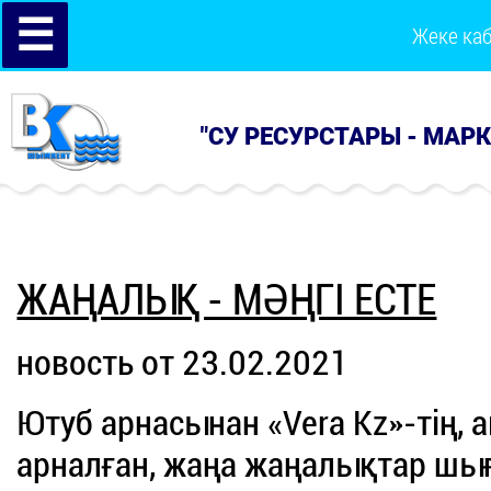
☰
Жеке ка
"СУ РЕСУРСТАРЫ - МАР
ЖАҢАЛЫҚ - МӘҢГІ ЕСТЕ
новость от 23.02.2021
Ютуб арнасынан «Vera Kz»-тің,
арналған, жаңа жаңалықтар шы