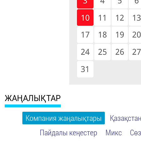
ЖАҢАЛЫҚТАР
Компания жаңалықтары
Қазақста
Пайдалы кеңестер
Микс
Сөз