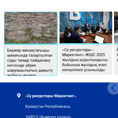
«Су ресурстары –
Бөржар жинақтағышы
Маркетинг» ЖШС 2025
аумағында тазартылған
жылдың қорытындысы
суды тиімді пайдалану
бойынша жылдық есеп
негізінде үйрек
көпшілікке ұсынылды
шаруашылығын дамыту
жобасы жүзеге
асырылуда
«Су ресурстары-Маркетинг»
,
Қазақстан Республикасы,
160013, Шымкент қаласы,