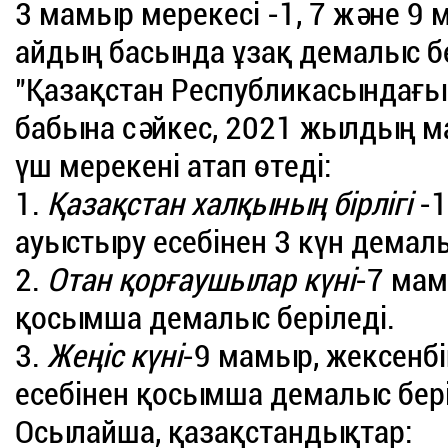
3 мамыр мерекесі -1, 7 және 9
айдың басында ұзақ демалыс бе
"Қазақстан Республикасындағы
бабына сәйкес, 2021 жылдың 
үш мерекені атап өтеді:
1.
Қазақстан халқының бірлігі
-1
ауыстыру есебінен 3 күн демал
2.
Отан қорғаушылар күні
-7 мам
қосымша демалыс беріледі.
3.
Жеңіс күні
-9 мамыр, жексенбі
есебінен қосымша демалыс бері
Осылайша, қазақстандықтар: