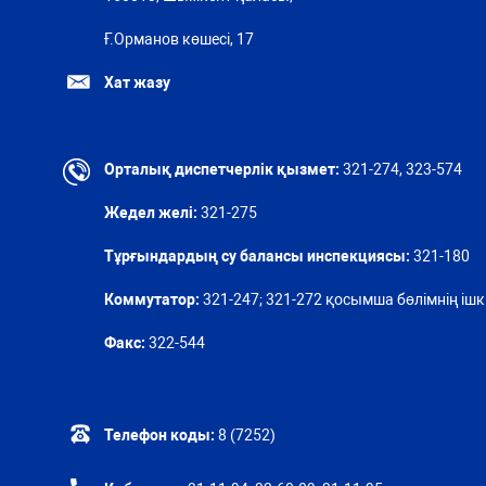
Ғ.Орманов көшесі, 17
Хат жазу
Орталық диспетчерлік қызмет:
321-274, 323-574
Жедел желі:
321-275
Тұрғындардың су балансы инспекциясы:
321-180
Коммутатор:
321-247; 321-272 қосымша бөлімнің ішкі
Факс:
322-544
Телефон коды:
8 (7252)