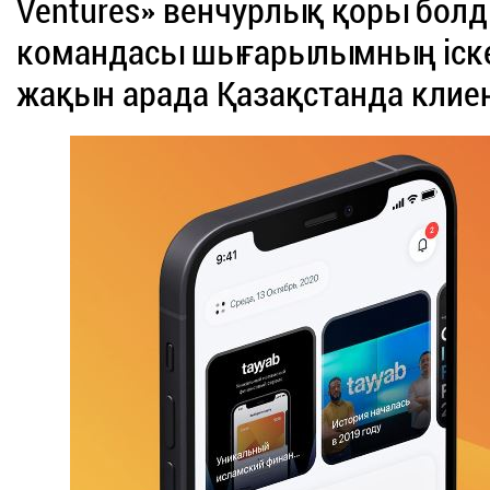
Ventures» венчурлық қоры болды
командасы шығарылымның іске
жақын арада Қазақстанда клиен