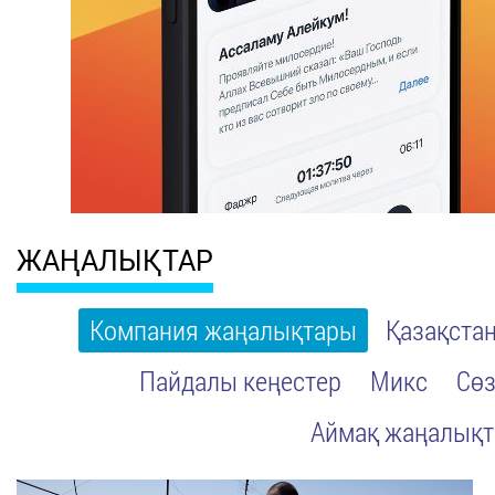
ЖАҢАЛЫҚТАР
Компания жаңалықтары
Қазақста
Пайдалы кеңестер
Микс
Сөз
Аймақ жаңалық