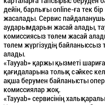
карталарға тапсырыс беруден ба
дейін, барлығы online-ға тек бі
жасалады. Сервис пайдаланушы
аударымдарын жасай алады, та
комиссиясыз төлем жасай алады
төлем жүргізудің байланыссыз
алады.
«Tayyab» қаржы қызметі шариғ
қағидаларына толық сәйкес кел
ақша берумен байланысты опе
комиссиялар жоқ.
«Tayyab» сервисінің халықаралық