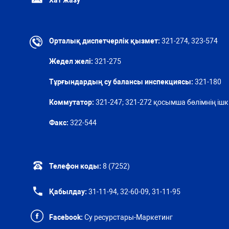
Хат жазу
Орталық диспетчерлік қызмет:
321-274, 323-574
Жедел желі:
321-275
Тұрғындардың су балансы инспекциясы:
321-180
Коммутатор:
321-247; 321-272 қосымша бөлімнің ішкі
Факс:
322-544
Телефон коды:
8 (7252)
Қабылдау:
31-11-94, 32-60-09, 31-11-95
Facebook:
Су ресурстары-Маркетинг