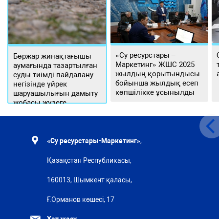
«Су ресурстары –
Бөржар жинақтағышы
Маркетинг» ЖШС 2025
аумағында тазартылған
жылдың қорытындысы
суды тиімді пайдалану
бойынша жылдық есеп
негізінде үйрек
көпшілікке ұсынылды
шаруашылығын дамыту
жобасы жүзеге
асырылуда
«Су ресурстары-Маркетинг»
,
Қазақстан Республикасы,
160013, Шымкент қаласы,
Ғ.Орманов көшесі, 17