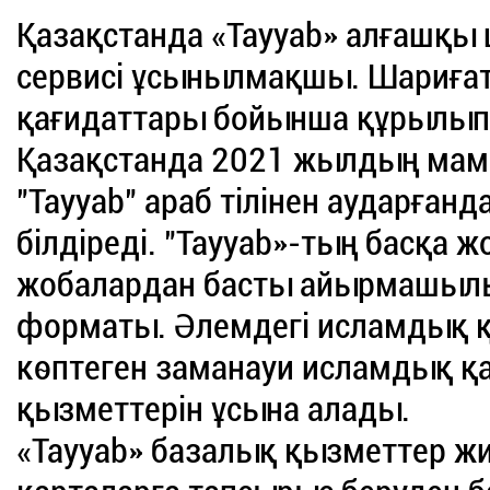
Қазақстанда «Tayyab» алғашқ
сервисі ұсынылмақшы. Шариға
қағидаттары бойынша құрылып,
Қазақстанда 2021 жылдың мам
"Tayyab" араб тілінен аударғанда
білдіреді. "Tayyab»-тың басқа ж
жобалардан басты айырмашыл
форматы. Әлемдегі исламдық 
көптеген заманауи исламдық қа
қызметтерін ұсына алады.
«Tayyab» базалық қызметтер жи