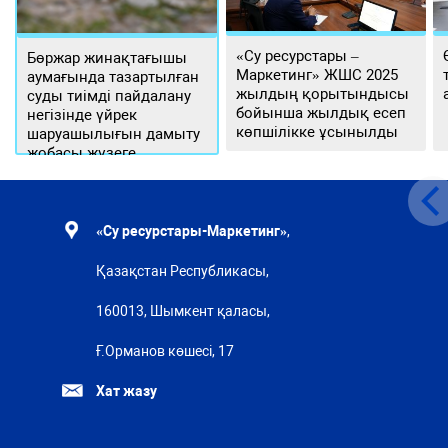
«Су ресурстары –
Бөржар жинақтағышы
Маркетинг» ЖШС 2025
аумағында тазартылған
жылдың қорытындысы
суды тиімді пайдалану
бойынша жылдық есеп
негізінде үйрек
көпшілікке ұсынылды
шаруашылығын дамыту
жобасы жүзеге
асырылуда
«Су ресурстары-Маркетинг»
,
Қазақстан Республикасы,
160013, Шымкент қаласы,
Ғ.Орманов көшесі, 17
Хат жазу