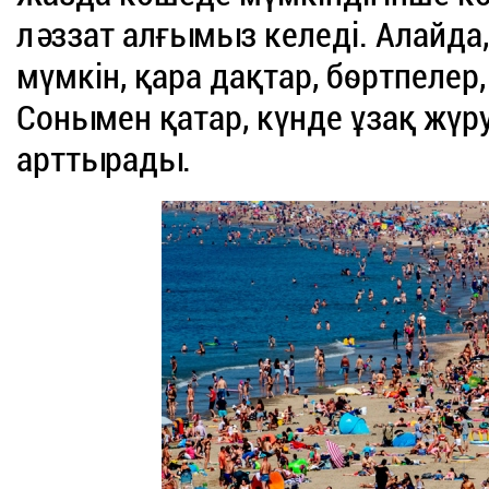
ләззат алғымыз келеді. Алайда, 
мүмкін, қара дақтар, бөртпелер
Сонымен қатар, күнде ұзақ жүру
арттырады.