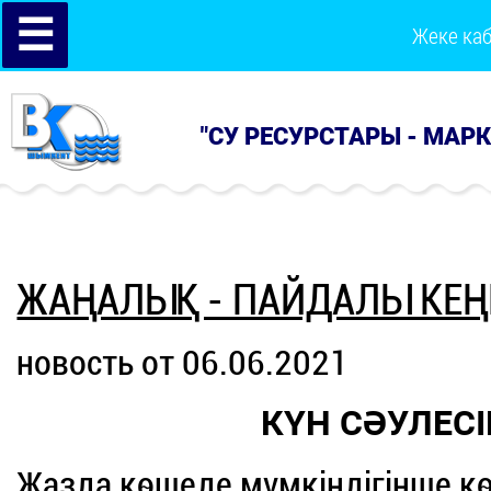
☰
Жеке ка
"СУ РЕСУРСТАРЫ - МАР
ЖАҢАЛЫҚ - ПАЙДАЛЫ КЕҢ
новость от 06.06.2021
КҮН СӘУЛЕС
Жазда көшеде мүмкіндігінше кө