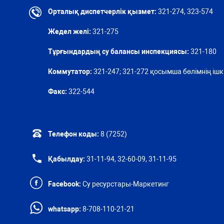
Орталық диспетчерлік қызмет:
321-274, 323-574
Жедел желі:
321-275
Тұрғындардың су балансы инспекциясы:
321-180
Коммутатор:
321-247; 321-272 қосымша бөлімнің ішкі
Факс:
322-544
Телефон коды:
8 (7252)
Қабылдау:
31-11-94, 32-60-09, 31-11-95
Facebook:
Су ресурстары-Маркетинг
whatsapp:
8-708-110-21-21