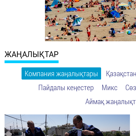
ЖАҢАЛЫҚТАР
Компания жаңалықтары
Қазақста
Пайдалы кеңестер
Микс
Сөз
Аймақ жаңалық