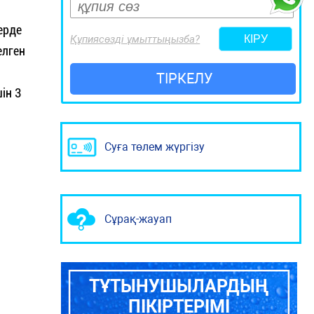
ерде
Құпиясөзді ұмыттыңызба?
елген
ТІРКЕЛУ
ін 3
Суға төлем жүргізу
Сұрақ-жауап
ТҰТЫНУШЫЛАРДЫҢ
ПІКІРТЕРІМІ