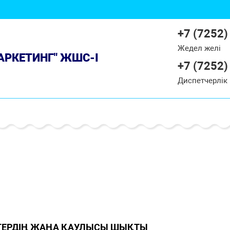
+7 (7252)
Жедел желі
МАРКЕТИНГ" ЖШС-І
+7 (7252)
Диспетчерлік
ІГЕРДІҢ ЖАҢА ҚАУЛЫСЫ ШЫҚТЫ