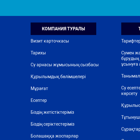
КОМПАНИЯ ТУРАЛЫ
Визит карточкасы
Тарифте
Тарихы
Сумен жа
бұрудың 
ұсынуға 
Су арнасы жұмысының сызбасы
Танымал
Құрылымдық бөлімшелері
Су есепт
Мұрағат
көрсету
Есептер
Құрылыс
Біздің жетістіктеріміз
Тұтынуш
Біздің серіктестеріміз
Сұрақта
Болашаққа жоспарлар