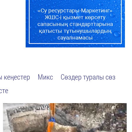
«Су ресурстары-Маркетинг»
ЖШС-і қызмет көрсету
сапасының стандарттарына
қатысты тұтынушылардың
сауалнамасы
 кеңестер
Микс
Сөздер туралы сөз
сте