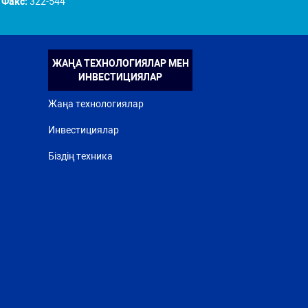
Факс:
322-544
ЖАҢА ТЕХНОЛОГИЯЛАР МЕН
ИНВЕСТИЦИЯЛАР
Жаңа технологиялар
Инвестициялар
Біздің техника