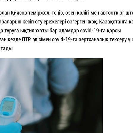
ан Қиясов теміржол, теңіз, өзен көлігі мен автоөткізгішт
араларын кесіп өту ережелері өзгерген жоқ. Қазақстанға к
 тұруға ықтиярхаты бар адамдар covid-19-ға қарсы
 кезде ПТР әдісімен covid-19-ға зертханалық тексеру үш
атады.