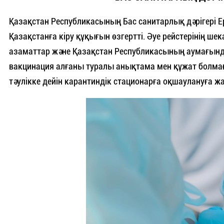
Қазақстан Республикасының Бас санитарлық дәрігері Ерл
Қазақстанға кіру құқығын өзгертті. Әуе рейстерінің шек
азаматтар және Қазақстан Республикасының аумағында
вакцинация алғаны туралы анықтама мен құжат болмаған
тәулікке дейін карантиндік стационарға оқшаулануға ж