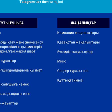
Telegram чат бот:
wrm_bot
ТҰТЫНУШЫҒА
ЖАҢАЛЫҚТАР
р
Компания жаңалықтары
бдықтау және (немесе) су
Қазақстан жаңалықтары
көрсетілетін қызметтерін
арналған жария шарт
Әлемдік жаңалықтар
 сұрақтар
Микс
егіш құралдарына қызмет
Сөздер туралы сөз
Құттықтаймыз
 салушыға көмек
ы алдындағы есеп
р-жауаптар