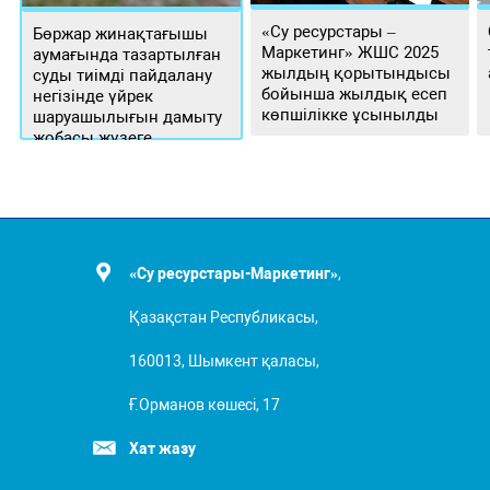
«Су ресурстары –
Бөржар жинақтағышы
Маркетинг» ЖШС 2025
аумағында тазартылған
жылдың қорытындысы
суды тиімді пайдалану
бойынша жылдық есеп
негізінде үйрек
көпшілікке ұсынылды
шаруашылығын дамыту
жобасы жүзеге
асырылуда
«Су ресурстары-Маркетинг»
,
Қазақстан Республикасы,
160013, Шымкент қаласы,
Ғ.Орманов көшесі, 17
Хат жазу