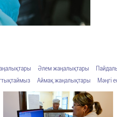
жаңалықтары
Әлем жаңалықтары
Пайдалы
ттықтаймыз
Аймақ жаңалықтары
Мәңгі е