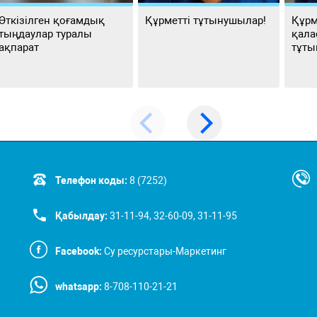
Өткізілген қоғамдық
Құрметті тұтынушылар!
Құрм
тыңдаулар туралы
қала
ақпарат
тұты
Телефон коды:
8 (7252)
Қабылдау:
31-11-94, 32-60-09, 31-11-95
Facebook:
Су ресурстары-Маркетинг
whatsapp:
8-708-110-21-21