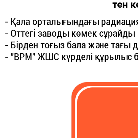
тен к
- Қала орталығындағы радиаци
- Оттегі заводы көмек сұрайды
- Бірден тоғыз бала және тағы 
- "ВРМ" ЖШС күрделі құрылыс б