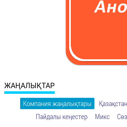
ЖАҢАЛЫҚТАР
Компания жаңалықтары
Қазақста
Пайдалы кеңестер
Микс
Сөз