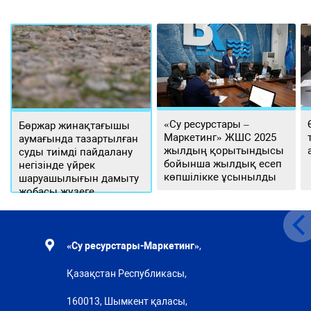
«Су ресурстары –
Бөржар жинақтағышы
Маркетинг» ЖШС 2025
аумағында тазартылған
жылдың қорытындысы
суды тиімді пайдалану
бойынша жылдық есеп
негізінде үйрек
көпшілікке ұсынылды
шаруашылығын дамыту
жобасы жүзеге
асырылуда
«Су ресурстары-Маркетинг»
,
Қазақстан Республикасы,
160013, Шымкент қаласы,