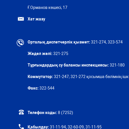
Ғ.Орманов көшесі, 17
Хат жазу
Орталық диспетчерлік қызмет:
321-274, 323-574
Жедел желі:
321-275
Тұрғындардың су балансы инспекциясы:
321-180
Коммутатор:
321-247; 321-272 қосымша бөлімнің ішкі
Факс:
322-544
Телефон коды:
8 (7252)
Қабылдау:
31-11-94, 32-60-09, 31-11-95