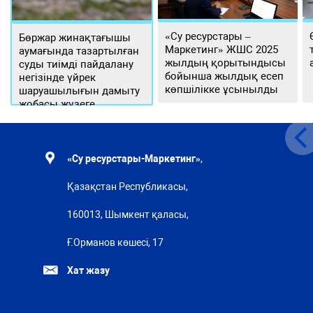
«Су ресурстары –
Бөржар жинақтағышы
Маркетинг» ЖШС 2025
аумағында тазартылған
жылдың қорытындысы
суды тиімді пайдалану
бойынша жылдық есеп
негізінде үйрек
көпшілікке ұсынылды
шаруашылығын дамыту
жобасы жүзеге
асырылуда
«Су ресурстары-Маркетинг»
,
Қазақстан Республикасы,
160013, Шымкент қаласы,
Ғ.Орманов көшесі, 17
Хат жазу