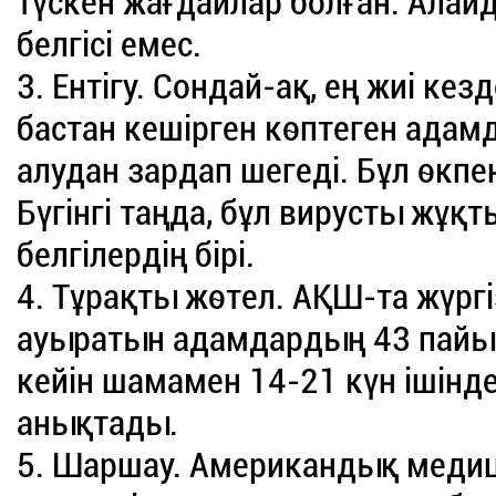
түскен жағдайлар болған. Алайд
белгісі емес.
3. Ентігу. Сондай-ақ, ең жиі кезд
бастан кешірген көптеген адам
алудан зардап шегеді. Бұл өкп
Бүгінгі таңда, бұл вирусты жұқ
белгілердің бірі.
4. Тұрақты жөтел. АҚШ-та жүргі
ауыратын адамдардың 43 пайы
кейін шамамен 14-21 күн ішінд
анықтады.
5. Шаршау. Американдық мед