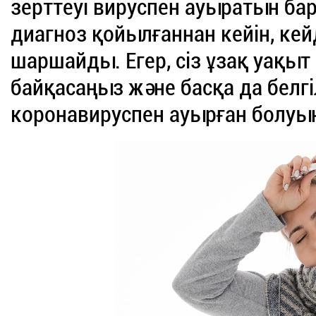
зерттеуі вируспен ауыратын б
диагноз қойылғаннан кейін, кей
шаршайды. Егер, сіз ұзақ уақыт
байқасаңыз және басқа да белгіл
коронавируспен ауырған болуы