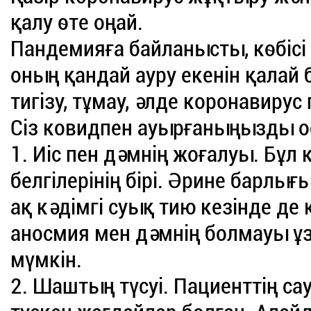
қалу өте оңай.
Пандемияға байланысты, көбісі 
оның қандай ауру екенін қалай 
тигізу, тұмау, әлде коронавирус 
Сіз ковидпен ауырғаныңызды ос
1. Иіс пен дәмнің жоғалуы. Бұл 
белгілерінің бірі. Әрине барлығ
ақ кәдімгі суық тию кезінде де к
аносмия мен дәмнің болмауы ұз
мүмкін.
2. Шаштың түсуі. Пациенттің са