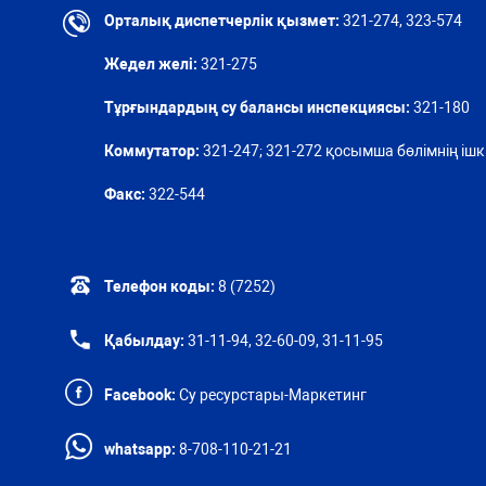
Орталық диспетчерлік қызмет:
321-274, 323-574
Жедел желі:
321-275
Тұрғындардың су балансы инспекциясы:
321-180
Коммутатор:
321-247; 321-272 қосымша бөлімнің ішкі
Факс:
322-544
Телефон коды:
8 (7252)
Қабылдау:
31-11-94, 32-60-09, 31-11-95
Facebook:
Су ресурстары-Маркетинг
whatsapp:
8-708-110-21-21