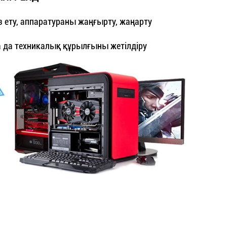
 ету, аппаратураны жаңғырту, жаңарту
а да техникалық құрылғыны жетілдіру