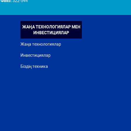
Факс:
322-544
ЖАҢА ТЕХНОЛОГИЯЛАР МЕН
ИНВЕСТИЦИЯЛАР
Жаңа технологиялар
Инвестициялар
Біздің техника