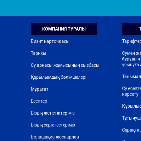
КОМПАНИЯ ТУРАЛЫ
Визит карточкасы
Тарифте
Тарихы
Сумен жа
бұрудың 
ұсынуға 
Су арнасы жұмысының сызбасы
Танымал
Құрылымдық бөлімшелері
Су есепт
Мұрағат
көрсету
Есептер
Құрылыс
Біздің жетістіктеріміз
Тұтынуш
Біздің серіктестеріміз
Сұрақта
Болашаққа жоспарлар