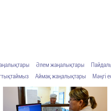
жаңалықтары
Әлем жаңалықтары
Пайдалы
ттықтаймыз
Аймақ жаңалықтары
Мәңгі е