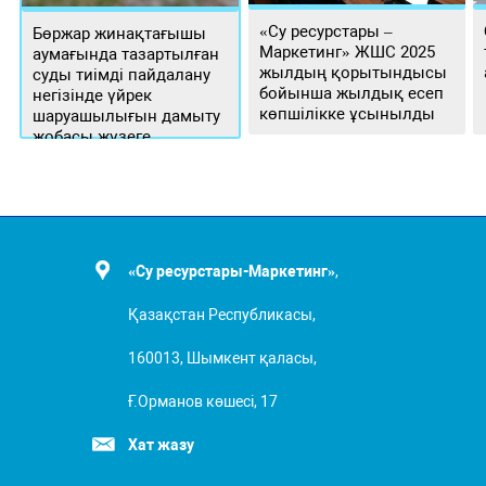
«Су ресурстары –
Бөржар жинақтағышы
Маркетинг» ЖШС 2025
аумағында тазартылған
жылдың қорытындысы
суды тиімді пайдалану
бойынша жылдық есеп
негізінде үйрек
көпшілікке ұсынылды
шаруашылығын дамыту
жобасы жүзеге
асырылуда
«Су ресурстары-Маркетинг»
,
Қазақстан Республикасы,
160013, Шымкент қаласы,
Ғ.Орманов көшесі, 17
Хат жазу