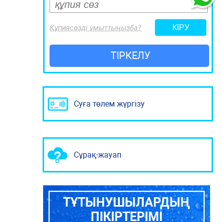
Құпиясөзді ұмыттыңызба?
ТІРКЕЛУ
Суға төлем жүргізу
Сұрақ-жауап
ТҰТЫНУШЫЛАРДЫҢ
ПІКІРТЕРІМІ