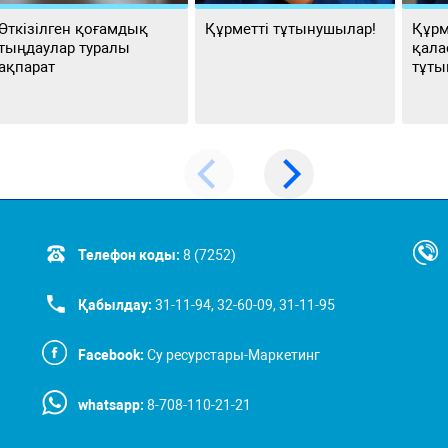
Өткізілген қоғамдық
Құрметті тұтынушылар!
Құрм
тыңдаулар туралы
қала
ақпарат
тұты
Телефон коды:
8 (7252)
Қабылдау:
31-11-94, 32-60-09, 31-11-95
Facebook:
Су ресурстары-Маркетинг
whatsapp:
8-708-110-21-21