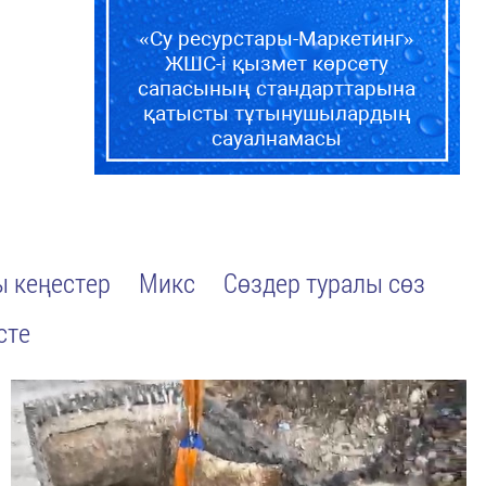
«Су ресурстары-Маркетинг»
ЖШС-і қызмет көрсету
сапасының стандарттарына
қатысты тұтынушылардың
сауалнамасы
 кеңестер
Микс
Сөздер туралы сөз
сте