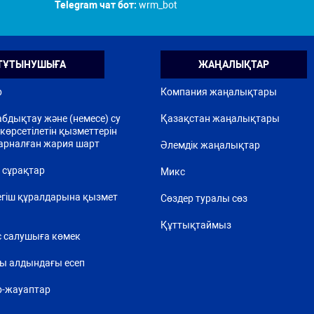
Telegram чат бот:
wrm_bot
ТҰТЫНУШЫҒА
ЖАҢАЛЫҚТАР
р
Компания жаңалықтары
бдықтау және (немесе) су
Қазақстан жаңалықтары
көрсетілетін қызметтерін
арналған жария шарт
Әлемдік жаңалықтар
 сұрақтар
Микс
егіш құралдарына қызмет
Сөздер туралы сөз
Құттықтаймыз
 салушыға көмек
ы алдындағы есеп
р-жауаптар