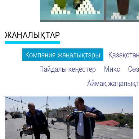
ЖАҢАЛЫҚТАР
Компания жаңалықтары
Қазақста
Пайдалы кеңестер
Микс
Сөз
Аймақ жаңалық