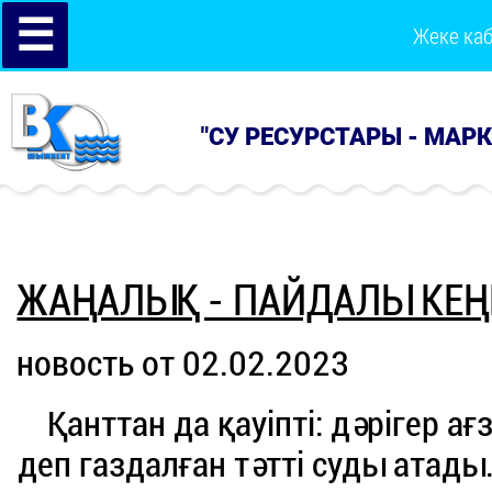
☰
Жеке ка
"СУ РЕСУРСТАРЫ - МАР
ЖАҢАЛЫҚ - ПАЙДАЛЫ КЕҢ
новость от 02.02.2023
Қанттан да қауіпті: дәрігер ағ
деп газдалған тәтті суды атады.