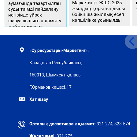
Маркетинг» ЖШС 2025
аумағында тазартылған
жылдың қорытындысы
суды тиімді пайдалану
бойынша жылдық есеп
негізінде үйрек
көпшілікке ұсынылды
шаруашылығын дамыту
жобасы жүзеге
асырылуда
«Су ресурстары-Маркетинг»
,
Қазақстан Республикасы,
160013, Шымкент қаласы,
Ғ.Орманов көшесі, 17
Хат жазу
Орталық диспетчерлік қызмет:
321-274, 323-574
Жедел желі:
321-275