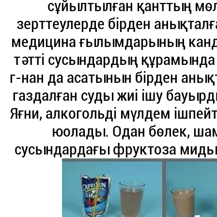
сұйылтылған қанттың мөл
зерттеулерде бірден анықталға
медицина ғылымдарының канди
тәтті сусындардың құрамында 
г-нан да асатынын бірден анық
газдалған суды жиі ішу бауыр
Яғни, алкогольді мүлдем ішпей
юолады. Одан бөлек, шам
сусындардағы фруктоза миды 