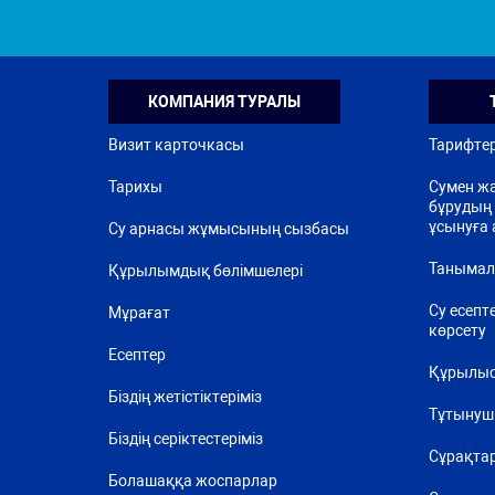
КОМПАНИЯ ТУРАЛЫ
Визит карточкасы
Тарифте
Тарихы
Сумен жа
бұрудың 
ұсынуға 
Су арнасы жұмысының сызбасы
Танымал
Құрылымдық бөлімшелері
Су есепт
Мұрағат
көрсету
Есептер
Құрылыс
Біздің жетістіктеріміз
Тұтынуш
Біздің серіктестеріміз
Сұрақта
Болашаққа жоспарлар