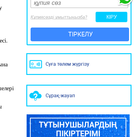
у
Құпиясөзді ұмыттыңызба?
ТІРКЕЛУ
сі.
Суға төлем жүргізу
ына
елері
Сұрақ-жауап
ы
ТҰТЫНУШЫЛАРДЫҢ
ПІКІРТЕРІМІ