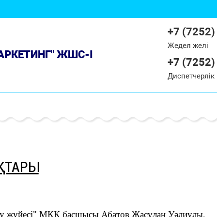
+7 (7252)
Жедел желі
МАРКЕТИНГ" ЖШС-І
+7 (7252)
Диспетчерлік
ҚТАРЫ
у жүйесі" МКК басшысы Абатов Жасұлан Уәлиұлы,