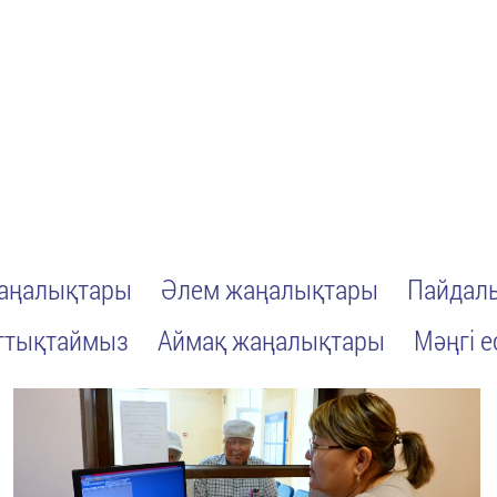
жаңалықтары
Әлем жаңалықтары
Пайдалы
ттықтаймыз
Аймақ жаңалықтары
Мәңгі е