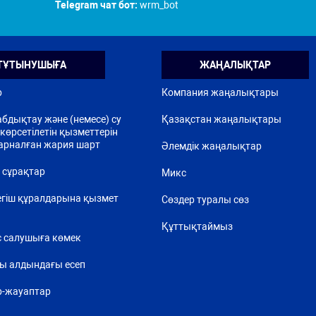
Telegram чат бот:
wrm_bot
ТҰТЫНУШЫҒА
ЖАҢАЛЫҚТАР
р
Компания жаңалықтары
бдықтау және (немесе) су
Қазақстан жаңалықтары
көрсетілетін қызметтерін
арналған жария шарт
Әлемдік жаңалықтар
 сұрақтар
Микс
егіш құралдарына қызмет
Сөздер туралы сөз
Құттықтаймыз
 салушыға көмек
ы алдындағы есеп
р-жауаптар