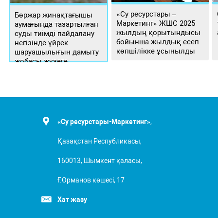
«Су ресурстары –
Бөржар жинақтағышы
Маркетинг» ЖШС 2025
аумағында тазартылған
жылдың қорытындысы
суды тиімді пайдалану
бойынша жылдық есеп
негізінде үйрек
көпшілікке ұсынылды
шаруашылығын дамыту
жобасы жүзеге
асырылуда
«Су ресурстары-Маркетинг»
,
Қазақстан Республикасы,
160013, Шымкент қаласы,
Ғ.Орманов көшесі, 17
Хат жазу