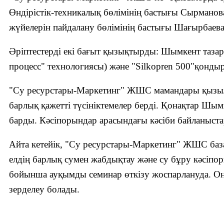
Өндірістік-техникалық бөлімінің бастығы Сырмано
жүйелерін пайдалану бөлімінің бастығы Шағырбаева
Әріптестерді екі бағыт қызықтырды: Шымкент таза
процесс" технологиясы) және "Silkopren 500"қонды
"Су ресурстары-Маркетинг" ЖШС мамандары қызыло
барлық қажетті түсініктемелер берді. Қонақтар Шым
барды. Кәсіпорындар арасындағы кәсіби байланыста
Айта кетейік, "
С
у ресурстары-Маркетинг" ЖШС баз
елдің барлық сумен жабдықтау және су бұру кәсіпо
бойынша ауқымды семинар өткізу жоспарлануда. Он
зерделеу болады.