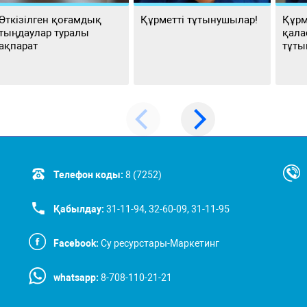
Өткізілген қоғамдық
Құрметті тұтынушылар!
Құрм
тыңдаулар туралы
қала
ақпарат
тұты
Телефон коды:
8 (7252)
Қабылдау:
31-11-94, 32-60-09, 31-11-95
Facebook:
Су ресурстары-Маркетинг
whatsapp:
8-708-110-21-21