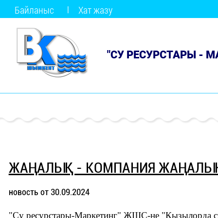
Байланыс
Хат жазу
"СУ РЕСУРСТАРЫ - 
ЖАҢАЛЫҚ - КОМПАНИЯ ЖАҢАЛЫ
новость от 30.09.2024
"Су ресурстары-Маркетинг" ЖШС-не "Қызылорда с