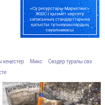
«Су ресурстары-Маркетинг»
ЖШС-і қызмет көрсету
сапасының стандарттарына
қатысты тұтынушылардың
сауалнамасы
 кеңестер
Микс
Сөздер туралы сөз
сте