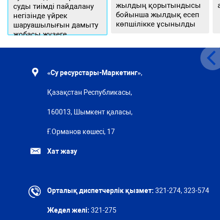
жылдың қорытындысы
суды тиімді пайдалану
бойынша жылдық есеп
негізінде үйрек
көпшілікке ұсынылды
шаруашылығын дамыту
жобасы жүзеге
асырылуда
«Су ресурстары-Маркетинг»
,
Қазақстан Республикасы,
160013, Шымкент қаласы,
Ғ.Орманов көшесі, 17
Хат жазу
Орталық диспетчерлік қызмет:
321-274, 323-574
Жедел желі:
321-275