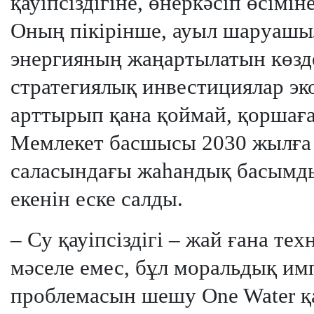
қауіпсіздігіне, өнеркәсіп өсімін
Оның пікірінше, ауыл шаруашы
энергияның жаңартылатын көзд
стратегиялық инвестициялар э
арттырып қана қоймай, қоршағ
Мемлекет басшысы 2030 жылға 
саласындағы жаһандық басымды
екенін еске салды.
– Су қауіпсіздігі – жай ғана т
мәселе емес, бұл моральдық имп
проблемасын шешу One Water қ