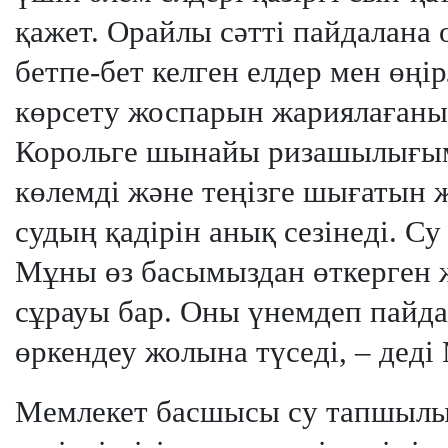
қажет. Орайлы сәтті пайдалан
бетпе-бет келген елдер мен өңі
көрсету жоспарын жариялағаны
Корольге шынайы ризашылығым
көлемді және теңізге шығатын 
судың қадірін анық сезінеді. С
Мұны өз басымыздан өткерген ж
сұрауы бар. Оны үнемдеп пайда
өркендеу жолына түседі, – дед
Мемлекет басшысы су тапшылығ