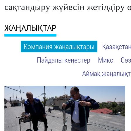
сақтандыру жүйесін жетілдіру ө
ЖАҢАЛЫҚТАР
Компания жаңалықтары
Қазақста
Пайдалы кеңестер
Микс
Сөз
Аймақ жаңалық