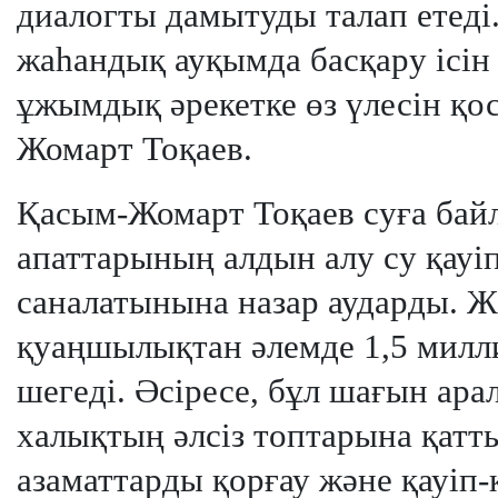
диалогты дамытуды талап етеді
жаһандық ауқымда басқару ісін
ұжымдық әрекетке өз үлесін қос
Жомарт Тоқаев.
Қасым-Жомарт Тоқаев суға бай
апаттарының алдын алу су қауіп
саналатынына назар аударды. 
қуаңшылықтан әлемде 1,5 милли
шегеді. Әсіресе, бұл шағын ара
халықтың әлсіз топтарына қатты
азаматтарды қорғау және қауіп-