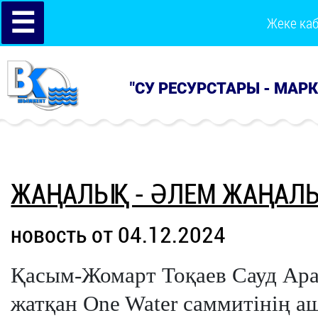
☰
Жеке ка
"СУ РЕСУРСТАРЫ - МАР
ЖАҢАЛЫҚ - ӘЛЕМ ЖАҢАЛ
новость от 04.12.2024
Қасым-Жомарт Тоқаев Сауд Ара
жатқан One Water саммитінің аш