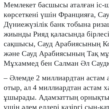
Мемлекет басшысы аталған іс-
көрсеткені үшін Францияға, Са
Дүниежүзілік банк тобына риза
жиынды Рияд қаласында бірлесі
сақшысы, Сауд Арабиясының Ко
және Сауд Арабиясының Тақ мұ
Мұхаммед бен Салман Әл Саудқ
– Әлемде 2 миллиардтан астам 
отыр, ал 4 миллиардтан астам 
ұшырады. Адамзаттың орнықты 
үшін әлем елдері қазіргі сын-қ