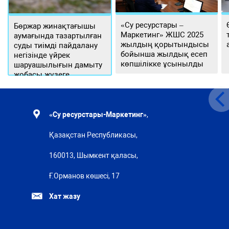
«Су ресурстары –
Бөржар жинақтағышы
Маркетинг» ЖШС 2025
аумағында тазартылған
жылдың қорытындысы
суды тиімді пайдалану
бойынша жылдық есеп
негізінде үйрек
көпшілікке ұсынылды
шаруашылығын дамыту
жобасы жүзеге
асырылуда
«Су ресурстары-Маркетинг»
,
Қазақстан Республикасы,
160013, Шымкент қаласы,
Ғ.Орманов көшесі, 17
Хат жазу