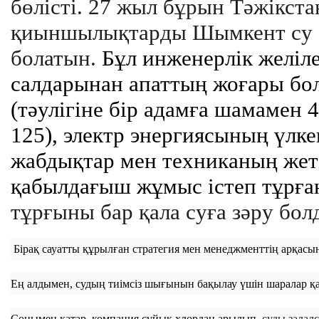
бөлісті.
27 жыл бұрын Тәжікста
қиыншылықтарды Шымкент су 
болатын.
Бұл
инженерлік
желіл
салдарынан
апаттың
жоғары
бо
(тәулігіне
бір
адамға
шамамен
125),
электр
энергиясының
үлке
жабдықтар
мен
техниканың жеті
қабылдағыш жұмыс
істеп тұрғ
тұрғыны бар қала суға зәру бол
Бірақ
сауатты
құрылған
стратегия
мен
менеджменттің
арқасы
Ең 
алдымен
, 
судың
тиімсіз
шығынын
бақылау
 үшін 
шаралар
қ
Сонымен 
қатар,
компания
сұйық
хлордан
арылып
, 
суды залал