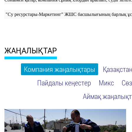
"Су
ресурстары-Маркетинг"
ЖШС
басшылығының
барлық
ұ
ЖАҢАЛЫҚТАР
Компания жаңалықтары
Қазақста
Пайдалы кеңестер
Микс
Сөз
Аймақ жаңалық