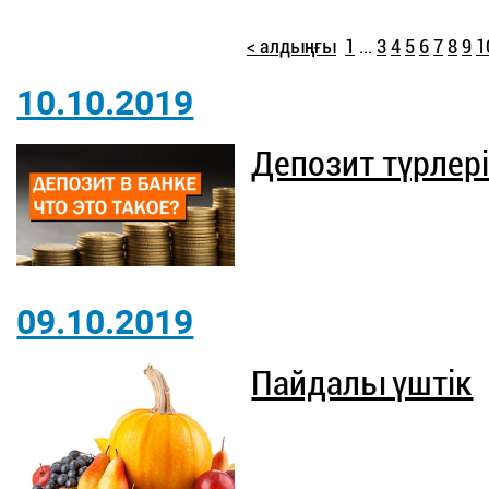
< алдыңғы
1
...
3
4
5
6
7
8
9
1
10.10.2019
Депозит түрлер
09.10.2019
Пайдалы үштік