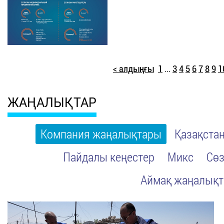
< алдыңғы
1
...
3
4
5
6
7
8
9
1
ЖАҢАЛЫҚТАР
Компания жаңалықтары
Қазақста
Пайдалы кеңестер
Микс
Сөз
Аймақ жаңалық