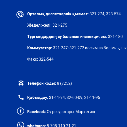
Орталық диспетчерлік қызмет:
321-274, 323-574
Жедел желі:
321-275
Тұрғындардың су балансы инспекциясы:
321-180
Коммутатор:
321-247; 321-272 қосымша бөлімнің ішкі
Факс:
322-544
Телефон коды:
8 (7252)
Қабылдау:
31-11-94, 32-60-09, 31-11-95
Facebook:
Су ресурстары-Маркетинг
whatsapp:
8-708-110-21-21