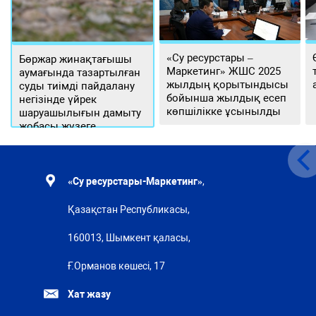
«Су ресурстары –
Бөржар жинақтағышы
Маркетинг» ЖШС 2025
аумағында тазартылған
жылдың қорытындысы
суды тиімді пайдалану
бойынша жылдық есеп
негізінде үйрек
көпшілікке ұсынылды
шаруашылығын дамыту
жобасы жүзеге
асырылуда
«Су ресурстары-Маркетинг»
,
Қазақстан Республикасы,
160013, Шымкент қаласы,
Ғ.Орманов көшесі, 17
Хат жазу