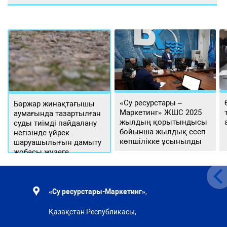
«Су ресурстары –
Бөржар жинақтағышы
Маркетинг» ЖШС 2025
аумағында тазартылған
жылдың қорытындысы
суды тиімді пайдалану
бойынша жылдық есеп
негізінде үйрек
көпшілікке ұсынылды
шаруашылығын дамыту
жобасы жүзеге
асырылуда
«Су ресурстары-Маркетинг»
,
Қазақстан Республикасы,