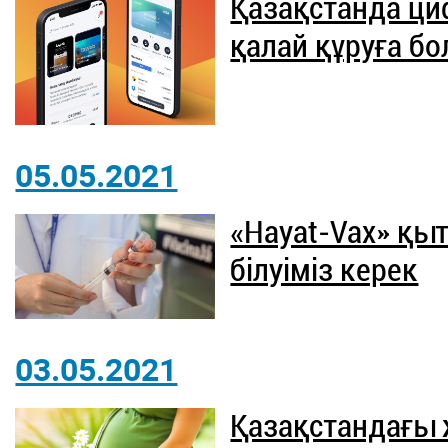
Қазақстанда ци
қалай құруға б
05.05.2021
«Hayat-Vax» қы
білуіміз керек
03.05.2021
Қазақстандағы 