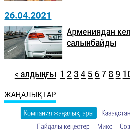
26.04.2021
Армениядан келг
салынбайды
< алдыңғы
1
2
3
4
5
6
7
8
9
1
ЖАҢАЛЫҚТАР
Компания жаңалықтары
Қазақста
Пайдалы кеңестер
Микс
Сөз