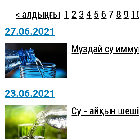
< алдыңғы
1
2
3
4
5
6
7
8
9
1
27.06.2021
Мұздай су имму
23.06.2021
Су - айқын шеш