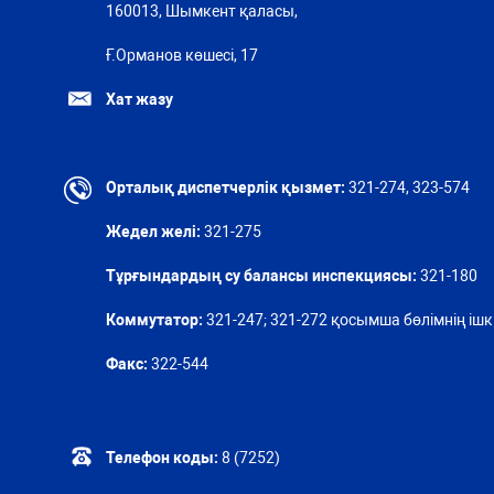
160013, Шымкент қаласы,
Ғ.Орманов көшесі, 17
Хат жазу
Орталық диспетчерлік қызмет:
321-274, 323-574
Жедел желі:
321-275
Тұрғындардың су балансы инспекциясы:
321-180
Коммутатор:
321-247; 321-272 қосымша бөлімнің ішкі
Факс:
322-544
Телефон коды:
8 (7252)