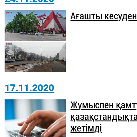
Ағашты кесуден
17.11.2020
Жұмыспен қамту
қазақстандықта
жетімді