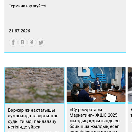
Терминатор жүйесі
21.07.2026
«Су ресурстары –
Бөржар жинақтағышы
Маркетинг» ЖШС 2025
аумағында тазартылған
жылдың қорытындысы
суды тиімді пайдалану
бойынша жылдық есеп
негізінде үйрек