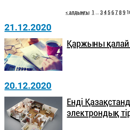
< алдыңғы
1
...
3
4
5
6
7
8
9
1
21.12.2020
Қаржыны қалай
20.12.2020
Енді Қазақстан
электрондық тір