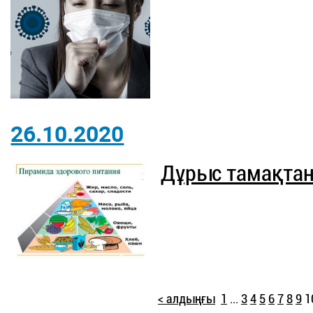
26.10.2020
Дұрыс тамақтан
< алдыңғы
1
...
3
4
5
6
7
8
9
1