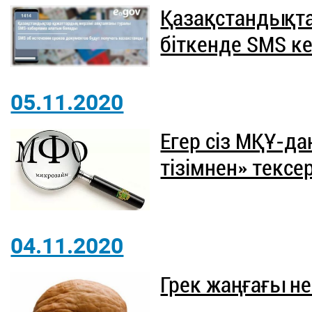
Қазақстандықта
біткенде SMS ке
05.11.2020
Егер сіз МҚҰ-да
тізімнен» тексер
04.11.2020
Грек жаңғағы н