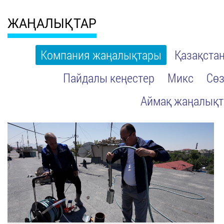
ЖАҢАЛЫҚТАР
Компания жаңалықтары
Қазақста
Пайдалы кеңестер
Микс
Сөз
Аймақ жаңалық