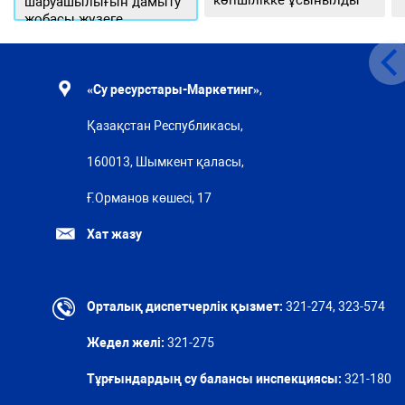
көпшілікке ұсынылды
шаруашылығын дамыту
жобасы жүзеге
асырылуда
«Су ресурстары-Маркетинг»
,
Қазақстан Республикасы,
160013, Шымкент қаласы,
Ғ.Орманов көшесі, 17
Хат жазу
Орталық диспетчерлік қызмет:
321-274, 323-574
Жедел желі:
321-275
Тұрғындардың су балансы инспекциясы:
321-180