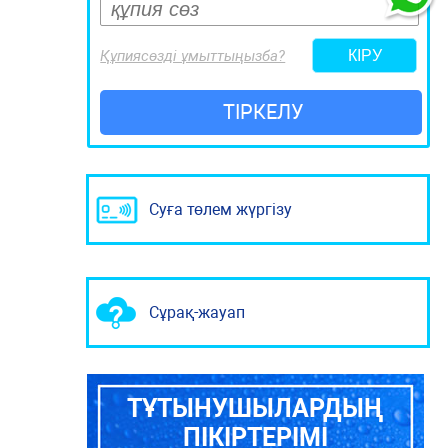
Құпиясөзді ұмыттыңызба?
ТІРКЕЛУ
Суға төлем жүргізу
Сұрақ-жауап
ТҰТЫНУШЫЛАРДЫҢ
ПІКІРТЕРІМІ