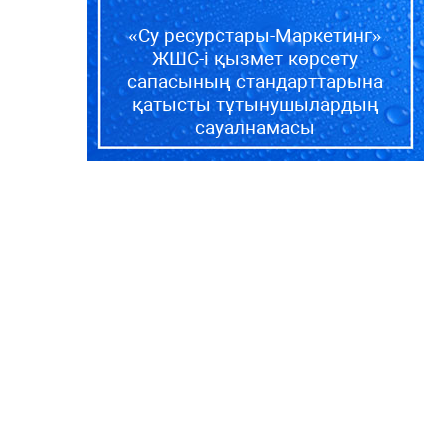
«Су ресурстары-Маркетинг»
ЖШС-і қызмет көрсету
сапасының стандарттарына
қатысты тұтынушылардың
сауалнамасы