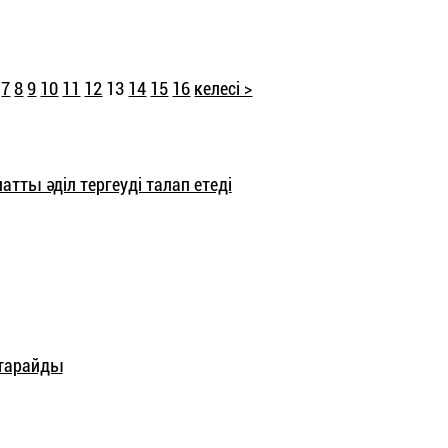
7
8
9
10
11
12
13
14
15
16
келесі >
атты әділ тергеуді талап етеді
 тарайды