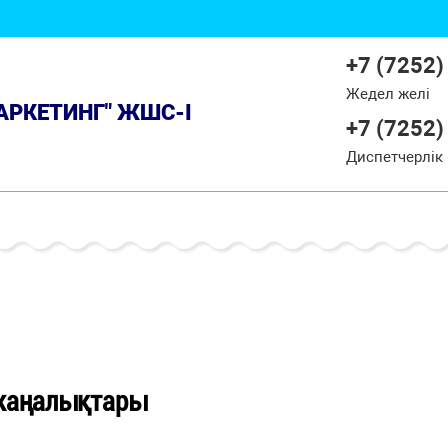
+7 (7252)
Жедел желі
МАРКЕТИНГ" ЖШС-І
+7 (7252)
Диспетчерлік
жаңалықтары