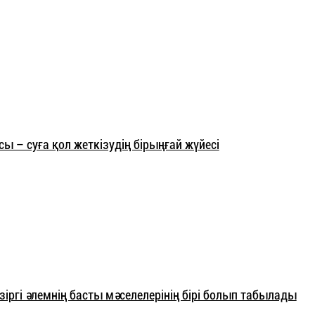
 – суға қол жеткізудің бірыңғай жүйесі
ргі әлемнің басты мәселелерінің бірі болып табылады