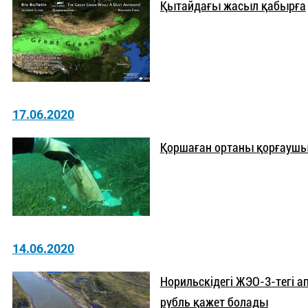
Қытайдағы жасыл қабырға
17.06.2020
Қоршаған ортаны қорғаушыл
14.06.2020
Норильскідегі ЖЭО-3-тегі а
рубль қажет болады