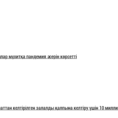
ар мұхитқа пандемия әсерін көрсетті
паттан келтірілген залалды қалпына келтіру үшін 10 милл