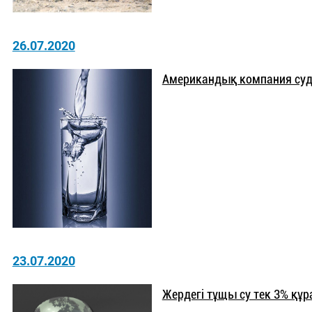
26.07.2020
Американдық компания суд
23.07.2020
Жердегі тұщы су тек 3% құ