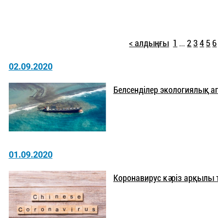
< алдыңғы
1
...
2
3
4
5
6
02.09.2020
Белсенділер экологиялық ап
01.09.2020
Коронавирус кәріз арқылы