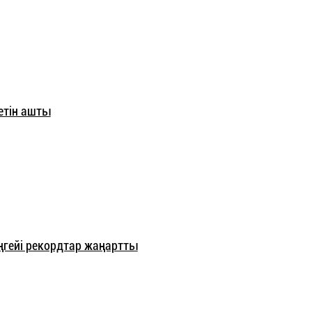
етін ашты
гейі рекордтар жаңартты