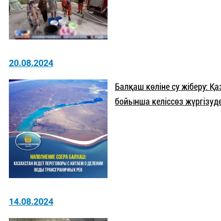
20.08.2024
Балқаш көліне су жіберу: Қ
бойынша келіссөз жүргізуд
14.08.2024