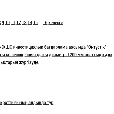
8
9
10
11
12
13
14
15
...
16
келесі >
» ЖШС инвестициялық бағдарлама аясында "Оңтүстік"
 көшесінің бойындағы диаметрі 1200 мм апаттық кәріз
ыстарын жүргізуде.
нкроттығының алдында тұр