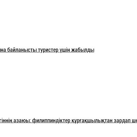
на байланысты туристер үшін жабылды
 егіннің азаюы: филиппиндіктер құрғақшылықтан зардап ше