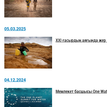
05.03.2025
ХХІ ғасырдың аяғында жер 
04.12.2024
Мемлекет басшысы One Wat