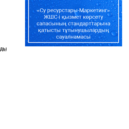
«Су ресурстары-Маркетинг»
ЖШС-і қызмет көрсету
сапасының стандарттарына
қатысты тұтынушылардың
сауалнамасы
ады