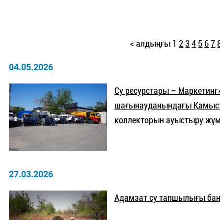
< алдыңғы
1
2
3
4
5
6
7
04.05.2026
Су ресурстары – Маркетинг
шағынауданындағы Қамысты
коллекторын ауыстыру жұм
27.03.2026
Адамзат су тапшылығы ба