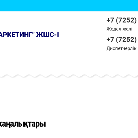
+7 (7252)
Жедел желі
МАРКЕТИНГ" ЖШС-І
+7 (7252)
Диспетчерлік
жаңалықтары