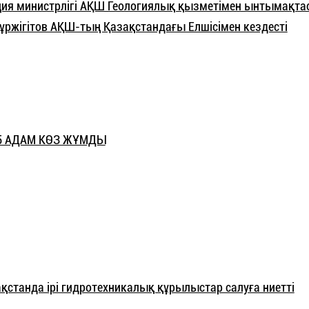
ция министрлігі АҚШ Геологиялық қызметімен ынтымақта
ұржігітов АҚШ-тың Қазақстандағы Елшісімен кездесті
5 АДАМ КӨЗ ЖҰМДЫ
станда ірі гидротехникалық құрылыстар салуға ниетті