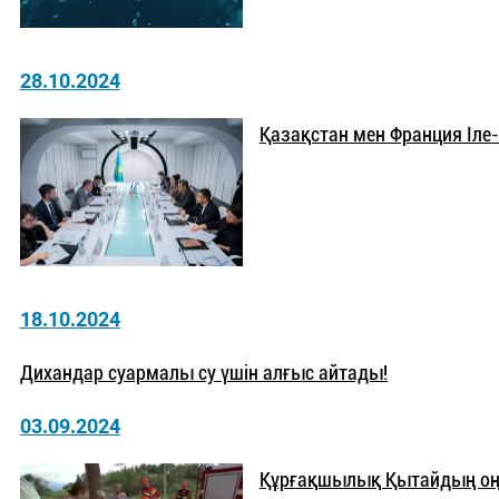
28.10.2024
Қазақстан мен Франция Іле-
18.10.2024
Дихандар суармалы су үшін алғыс айтады!
03.09.2024
Құрғақшылық Қытайдың оң