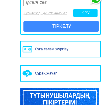
Құпиясөзді ұмыттыңызба?
ТІРКЕЛУ
Суға төлем жүргізу
Сұрақ-жауап
ТҰТЫНУШЫЛАРДЫҢ
ПІКІРТЕРІМІ