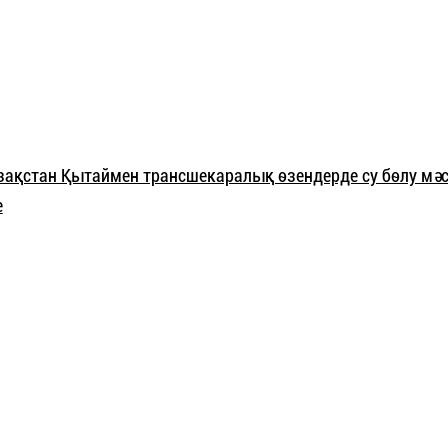
азақстан Қытаймен трансшекаралық өзендерде су бөлу мәс
е