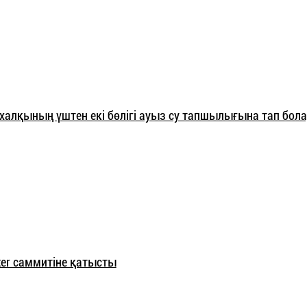
халқының үштен екі бөлігі ауыз су тапшылығына тап бол
er саммитіне қатысты