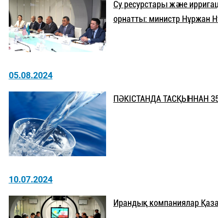
Су ресурстары және иррига
орнатты: министр Нұржан Н
05.08.2024
ПӘКІСТАНДА ТАСҚЫННАН 3
10.07.2024
Ирандық компаниялар Қазақ