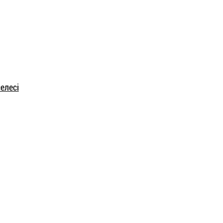
елесі