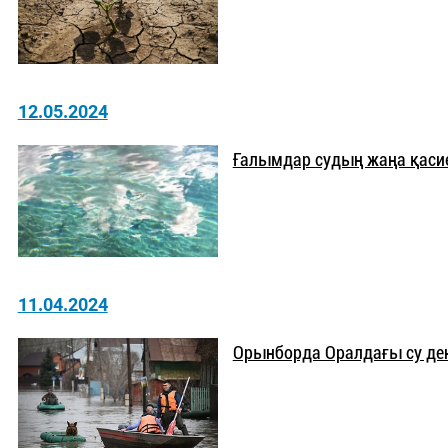
12.05.2024
Ғалымдар судың жаңа қаси
11.04.2024
Орынборда Оралдағы су дең