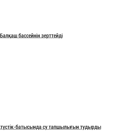
Балқаш бассейнін зерттейді
түстік-батысында су тапшылығын тудырды