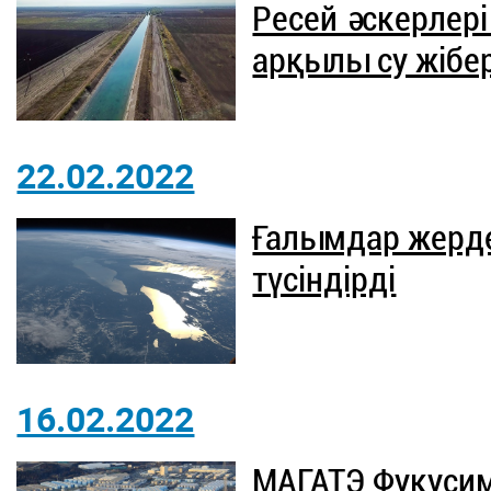
Ресей әскерлер
арқылы су жібе
22.02.2022
Ғалымдар жерде
түсіндірді
16.02.2022
МАГАТЭ Фукуси