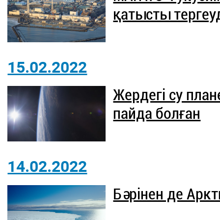
қатысты тергеу
15.02.2022
Жердегі су план
пайда болған
14.02.2022
Бәрінен де Аркт