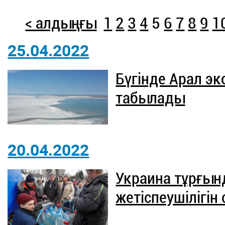
< алдыңғы
1
2
3
4
5
6
7
8
9
1
25.04.2022
Бүгінде Арал э
табылады
20.04.2022
Украина тұрғын
жетіспеушілігін 