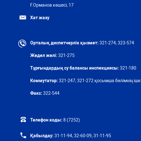
Ғ.Орманов көшесі, 17
Хат жазу
Орталық диспетчерлік қызмет:
321-274, 323-574
Жедел желі:
321-275
Тұрғындардың су балансы инспекциясы:
321-180
Коммутатор:
321-247; 321-272 қосымша бөлімнің ішкі
Факс:
322-544
Телефон коды:
8 (7252)
Қабылдау:
31-11-94, 32-60-09, 31-11-95