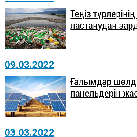
Теңіз түрлеріні
ластанудан зар
09.03.2022
Ғалымдар шөлді
панельдерін жа
03.03.2022