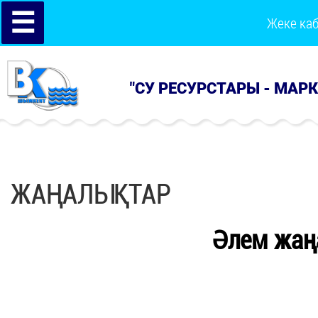
☰
Жеке ка
"СУ РЕСУРСТАРЫ - МАР
ЖАҢАЛЫҚТАР
Әлем жаң