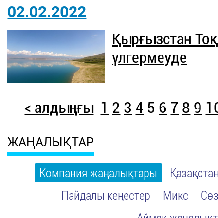
02.02.2022
Қырғызстан Тоқ
үлгермеуде
< алдыңғы
1
2
3
4
5
6
7
8
9
1
ЖАҢАЛЫҚТАР
Компания жаңалықтары
Қазақста
Пайдалы кеңестер
Микс
Сөз
Аймақ жаңалық