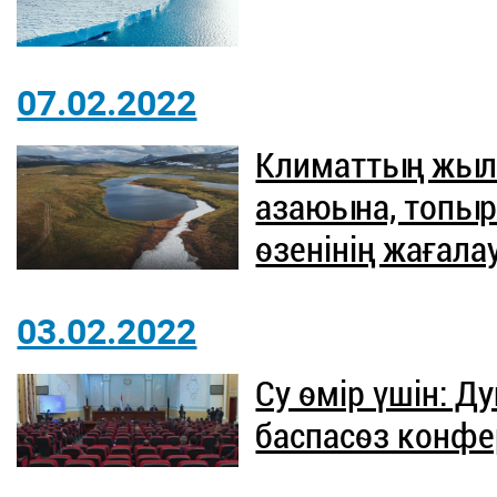
07.02.2022
Климаттың жыл
азаюына, топыр
өзенінің жағал
03.02.2022
Су өмір үшін: 
баспасөз конфе