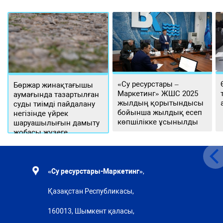
«Су ресурстары –
Бөржар жинақтағышы
Маркетинг» ЖШС 2025
аумағында тазартылған
жылдың қорытындысы
суды тиімді пайдалану
бойынша жылдық есеп
негізінде үйрек
көпшілікке ұсынылды
шаруашылығын дамыту
жобасы жүзеге
асырылуда
«Су ресурстары-Маркетинг»
,
Қазақстан Республикасы,
160013, Шымкент қаласы,