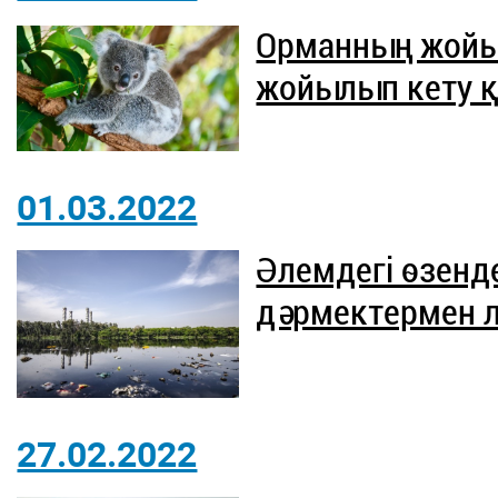
Орманның жойы
жойылып кету қ
01.03.2022
Әлемдегі өзендер
дәрмектермен л
27.02.2022