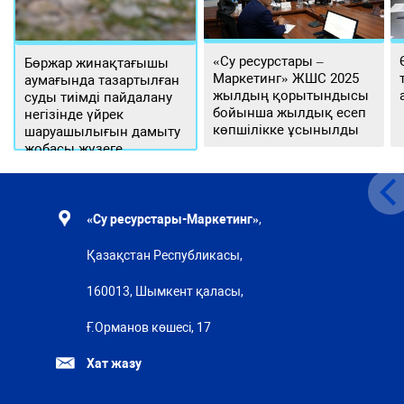
«Су ресурстары –
Бөржар жинақтағышы
Маркетинг» ЖШС 2025
аумағында тазартылған
жылдың қорытындысы
суды тиімді пайдалану
бойынша жылдық есеп
негізінде үйрек
көпшілікке ұсынылды
шаруашылығын дамыту
жобасы жүзеге
асырылуда
«Су ресурстары-Маркетинг»
,
Қазақстан Республикасы,
160013, Шымкент қаласы,
Ғ.Орманов көшесі, 17
Хат жазу