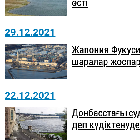
өсті
29.12.2021
Жапония Фукуси
шаралар жоспа
22.12.2021
Донбасстағы су
деп күдіктенуде