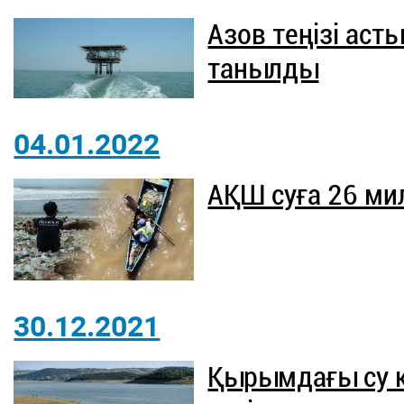
Азов теңізі аст
танылды
04.01.2022
АҚШ суға 26 ми
30.12.2021
Қырымдағы су қ