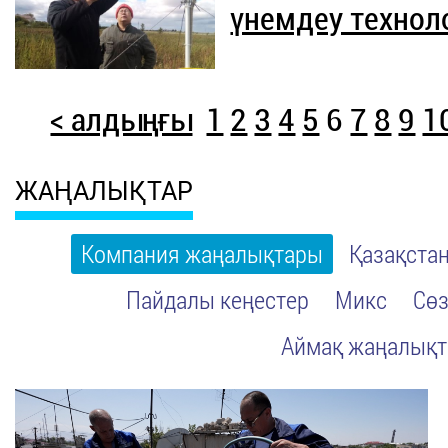
үнемдеу технол
< алдыңғы
1
2
3
4
5
6
7
8
9
1
ЖАҢАЛЫҚТАР
Компания жаңалықтары
Қазақста
Пайдалы кеңестер
Микс
Сөз
Аймақ жаңалық