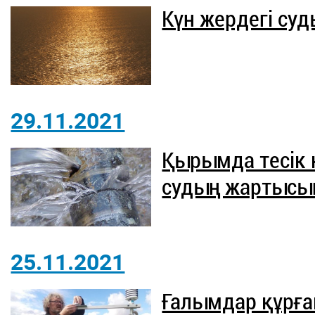
Күн жердегі суд
29.11.2021
Қырымда тесік
судың жартысы
25.11.2021
Ғалымдар құрға