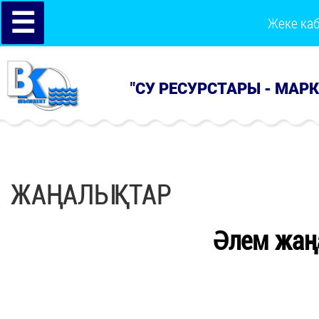
☰
Жеке ка
"СУ РЕСУРСТАРЫ - МАР
ЖАҢАЛЫҚТАР
Әлем жаң