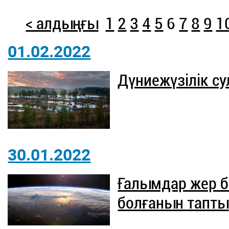
< алдыңғы
1
2
3
4
5
6
7
8
9
1
01.02.2022
Дүниежүзілік с
30.01.2022
Ғалымдар жер б
болғанын тапты